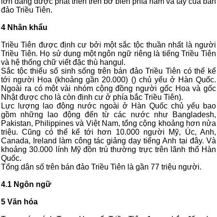
lớn đang được phát triển trên bờ biển phía nam và tây của bán
đảo Triều Tiên.
4 Nhân khẩu
Triều Tiên được định cư bởi một sắc tộc thuần nhất là người
Triều Tiên. Họ sử dụng một ngôn ngữ riêng là tiếng Triều Tiên
và hệ thống chữ viết đặc thù hangul.
Sắc tộc thiểu số sinh sống trên bán đảo Triều Tiên có thể kể
tới người Hoa (khoảng gần 20.000) () chủ yếu ở Hàn Quốc.
Ngoài ra có một vài nhóm cộng đồng người gốc Hoa và gốc
Nhật được cho là còn định cư ở phía bắc Triều Tiên).
Lực lượng lao động nước ngoài ở Hàn Quốc chủ yếu bao
gồm những lao động đến từ các nước như Bangladesh,
Pakistan, Philippines và Việt Nam, tổng cộng khoảng hơn nửa
triệu. Cũng có thể kể tới hơn 10.000 người Mỹ, Úc, Anh,
Canada, Ireland làm công tác giảng dạy tiếng Anh tại đây. Và
khoảng 30.000 lính Mỹ đồn trú thường trực trên lãnh thổ Hàn
Quốc.
Tổng dân số trên bán đảo Triều Tiên là gần 77 triệu người.
4.1 Ngôn ngữ
5 Văn hóa