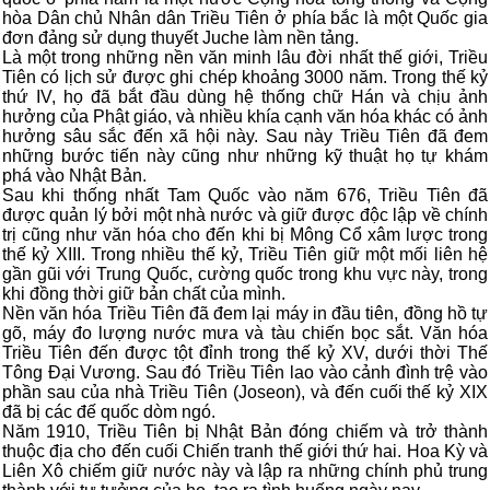
hòa Dân chủ Nhân dân Triều Tiên ở phía bắc là một Quốc gia
đơn đảng sử dụng thuyết Juche làm nền tảng.
Là một trong những nền văn minh lâu đời nhất thế giới, Triều
Tiên có lịch sử được ghi chép khoảng 3000 năm. Trong thế kỷ
thứ IV, họ đã bắt đầu dùng hệ thống chữ Hán và chịu ảnh
hưởng của Phật giáo, và nhiều khía cạnh văn hóa khác có ảnh
hưởng sâu sắc đến xã hội này. Sau này Triều Tiên đã đem
những bước tiến này cũng như những kỹ thuật họ tự khám
phá vào Nhật Bản.
Sau khi thống nhất Tam Quốc vào năm 676, Triều Tiên đã
được quản lý bởi một nhà nước và giữ được độc lập về chính
trị cũng như văn hóa cho đến khi bị Mông Cổ xâm lược trong
thế kỷ XIII. Trong nhiều thế kỷ, Triều Tiên giữ một mối liên hệ
gần gũi với Trung Quốc, cường quốc trong khu vực này, trong
khi đồng thời giữ bản chất của mình.
Nền văn hóa Triều Tiên đã đem lại máy in đầu tiên, đồng hồ tự
gõ, máy đo lượng nước mưa và tàu chiến bọc sắt. Văn hóa
Triều Tiên đến được tột đỉnh trong thế kỷ XV, dưới thời Thế
Tông Đại Vương. Sau đó Triều Tiên lao vào cảnh đình trệ vào
phần sau của nhà Triều Tiên (Joseon), và đến cuối thế kỷ XIX
đã bị các đế quốc dòm ngó.
Năm 1910, Triều Tiên bị Nhật Bản đóng chiếm và trở thành
thuộc địa cho đến cuối Chiến tranh thế giới thứ hai. Hoa Kỳ và
Liên Xô chiếm giữ nước này và lập ra những chính phủ trung