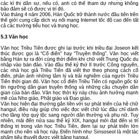
các kì thi dân sự, nếu có, anh có thể tham dự nhưng không
bảo đảm sẽ có được vị trí đó.
Vào tháng 4 năm 2006, Hàn Quốc trở thành nước đầu tiên trên
thế giới cung cấp dịch vụ nối mạng Internet tốc độ cao đến tất
cả các trường tiểu học và trung học.
5.3 Văn học
Văn học Triều Tiên được ghi lại trước khi triều đại Joseon kết
thúc được gọi là “Cổ điển” hay “Truyền thống”. Văn học viết
bằng Hán tự ra đời cùng thời điểm khi chữ viết Trung Quốc du
nhập vào bán đảo. Vào đầu thế kỷ thứ II trước Công nguyên,
các nhà học giả Triều Tiên đã viết thơ theo phong cách cổ
điển, phản ánh những tâm lý và trải nghiệm của người Triều
Tiên thời gian đó. Văn học cổ điển Triều Tiên có nguồn gốc từ
tín ngưỡng dân gian truyền thống và những câu chuyện dân
gian của bán đảo. Văn học thời kỳ này chịu ảnh hưởng mạnh
mẽ của Nho giáo, Phật giáo và Đạo giáo.
Văn học hiện đại thường gắn liền với sự phát triển của hệ chữ
hangul, điều này giúp cho việc đọc viết chữ lúc đầu chỉ dành
cho tầng lớp quý tộc sang người dân thường và phụ nữ. Tuy
nhiên, mãi đến nửa sau thế kỷ XIX, hangul mới đạt đến vị trí
thống trị trong văn học Triều Tiên, đem lại sự phát triển lớn
mạnh cho nền vă học này. Điển hình như Sinsoseol là một tác
phẩm tiểu thuyết được viết bằng hangul.