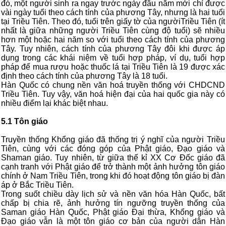
đó, một người sinh ra ngay trước ngày đầu năm mới chỉ được
vài ngày tuổi theo cách tính của phương Tây, nhưng là hai tuổi
tại Triều Tiên. Theo đó, tuổi trên giấy tờ của ngườiTriều Tiên (ít
nhất là giữa những người Triều Tiên cùng độ tuổi) sẽ nhiều
hơn một hoặc hai năm so với tuổi theo cách tính của phương
Tây. Tuy nhiên, cách tính của phương Tây đôi khi được áp
dụng trong các khái niệm về tuổi hợp pháp, ví dụ, tuổi hợp
pháp để mua rượu hoặc thuốc lá tại Triều Tiên là 19 được xác
định theo cách tính của phương Tây là 18 tuổi.
Hàn Quốc có chung nền văn hoá truyền thống với CHDCND
Triều Tiên. Tuy vậy, văn hoá hiện đại của hai quốc gia này có
nhiều điểm lại khác biệt nhau.
5.1 Tôn giáo
Truyền thống Khổng giáo đã thống trị ý nghĩ của người Triều
Tiên, cùng với các đóng góp của Phật giáo, Đạo giáo và
Shaman giáo. Tuy nhiên, từ giữa thế kỉ XX Cơ Đốc giáo đã
cạnh tranh với Phật giáo để trở thành một ảnh hưởng tôn giáo
chính ở Nam Triều Tiên, trong khi đó hoạt động tôn giáo bị đàn
áp ở Bắc Triều Tiên.
Trong suốt chiều dày lịch sử và nền văn hóa Hàn Quốc, bất
chấp bị chia rẽ, ảnh hưởng tín ngưỡng truyền thống của
Saman giáo Hàn Quốc, Phật giáo Đại thừa, Khổng giáo và
Đạo giáo vẫn là một tôn giáo cơ bản của người dân Hàn