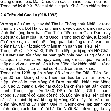
Giang ở miền bắc Mãn Châu đến các tỉnh miền bắc Triều Tiên.
Trong thế kỷ thứ X, Bột Hải đã bị người Khiết Đan chiếm đóng.
2.4 Triều đại Cao Ly (918-1392)
Vương triều Cao Ly thay thế Tân La Thống nhất. Nhiều vương
thân từ nước Bột Hải cũng tham gia vào quốc gia mới này, có
lãnh thổ rộng hơn bán đảo Triều Tiên (xem Gian Đảo, nay
dưới sự quản lý của Trung Quốc). Trong thời kỳ này, luật pháp
đã được soạn ra, một hệ thống quan lại cũng ra mắt vào thời
điểm này, và Phật giáo trở thành thịnh hành tại Triều Tiên.
Trong thế kỷ thứ X và XI, Triều Tiên tiếp tục bị người Nữ Chân
và Khiết Đan tấn công tại biên giới phía bắc. Xung đột giữa
các quan lại văn và võ ngày càng tăng khi các quan võ bị hạ
thấp địa vị và được trả tiền ít hơn. Việc này khiến nhiều tướng
cầm quân kháng cự và một số khác di cư tại nơi khác.
Trong năm 1238, quân Mông Cổ xâm chiếm Triều Tiên. Sau
gần 30 năm kháng chiến, Triều Tiên tiêu tàn và hai nước ký
hiệp ước có lợi cho Mông Cổ. Dưới sự điều khiển của Mông
Cổ, Cao Ly tham gia vào hai cuộc xâm chiếm Nhật Bản không
thành. Trong thập niên 1340, Đế quốc Mông Cổ bị nhanh
chóng suy sụp vì có xung đột nội bộ. Lúc này Triều Tiên có thể
cải cách chính trị mà không bị Mông Cổ quấy rối. Vào thời
điểm này, tướng Lý Thành Quế (Yi Seong-gye) lập danh cho
mình bằng cách đánh đuổi hải tặc Nhật Bản, được gọi là Uy