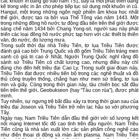
các khuôn in bằng gỗ vào năm 751, đây là một phát triển đáng
kể trong việc in ấn cho phép tiếp tục sử dụng một khuôn in cũ.
Hangul, một trong những ngôn ngữ phiên âm khoa học nhất
thế giới, được tạo ra bởi vua Thế Tông vào năm 1443. Một
trong những đồng hồ nước tự động đầu tiên trên thế giới được
sáng chế năm 1434 bởi Chang Yong-sil, người sau này phát
triển các loại đồng hồ nước phức tạp hơn với các thiết bị thiên
văn, đo nước, đo lượng mưa.
Trong suốt thời đại nhà Triều Tiên, tơ lụa Triều Tiên được
đánh giá cao bởi Trung Quốc và đồ gốm Triều Tiên tráng men
xanh có giá trị cao ở Nhật. Người Trung Quốc nghĩ rằng đồ
sành sứ Triều Tiên có chất lượng cao, nhưng điều này chỉ
đúng cho đến hết triều đại Cao Ly. Trong suốt giai đoạn này,
Triều Tiên đạt được nhiều tiến bộ trong các nghệ thuật và đồ
thủ công truyền thống, chẳng hạn như men sứ trắng, tơ lụa
mịn và giấy. Cũng trong thời gian này, tàu chiến bọc sắt đầu
tiên trên thế giới, Geobukseon (hay “Tàu con rùa”), được phát
minh.
Tuy nhiên, sự ngưng trệ bắt đầu xảy ra trong thời gian sau của
triều đại Joseon và Triều Tiên trở nên lạc hậu so với phương
Tây.
Ngày nay, Nam Triều Tiên dẫn đầu thế giới với số lượng kết
nối mạng Internet tốc độ cao tính trên đầu người. Nam Triều
Tiên cũng là nhà sản xuất lớn các sản phẩm công nghệ cao
như điện thoại di động và màn ảnh plasma. Nam Triều Tiên