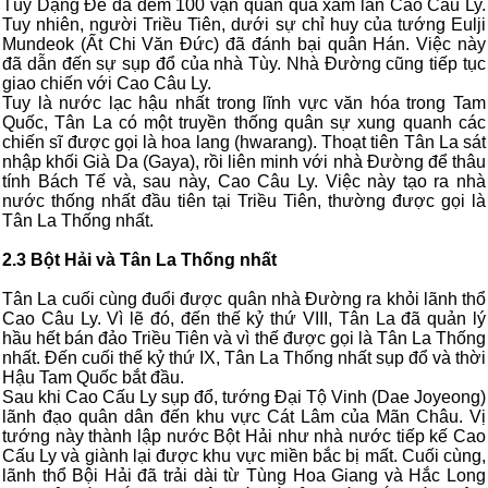
Tùy Dạng Đế đã đem 100 vạn quân qua xâm lấn Cao Câu Ly.
Tuy nhiên, người Triều Tiên, dưới sự chỉ huy của tướng Eulji
Mundeok (Ất Chi Văn Đức) đã đánh bại quân Hán. Việc này
đã dẫn đến sự sụp đổ của nhà Tùy. Nhà Đường cũng tiếp tục
giao chiến với Cao Câu Ly.
Tuy là nước lạc hậu nhất trong lĩnh vực văn hóa trong Tam
Quốc, Tân La có một truyền thống quân sự xung quanh các
chiến sĩ được gọi là hoa lang (hwarang). Thoạt tiên Tân La sát
nhập khối Già Da (Gaya), rồi liên minh với nhà Đường để thâu
tính Bách Tế và, sau này, Cao Câu Ly. Việc này tạo ra nhà
nước thống nhất đầu tiên tại Triều Tiên, thường được gọi là
Tân La Thống nhất.
2.3 Bột Hải và Tân La Thống nhất
Tân La cuối cùng đuổi được quân nhà Đường ra khỏi lãnh thổ
Cao Câu Ly. Vì lẽ đó, đến thế kỷ thứ VIII, Tân La đã quản lý
hầu hết bán đảo Triều Tiên và vì thế được gọi là Tân La Thống
nhất. Đến cuối thế kỷ thứ IX, Tân La Thống nhất sụp đổ và thời
Hậu Tam Quốc bắt đầu.
Sau khi Cao Cấu Ly sụp đổ, tướng Đại Tộ Vinh (Dae Joyeong)
lãnh đạo quân dân đến khu vực Cát Lâm của Mãn Châu. Vị
tướng này thành lập nước Bột Hải như nhà nước tiếp kế Cao
Cấu Ly và giành lại được khu vực miền bắc bị mất. Cuối cùng,
lãnh thổ Bội Hải đã trải dài từ Tùng Hoa Giang và Hắc Long