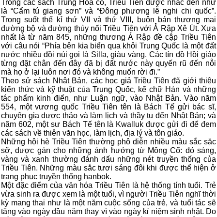
Trong các sách Trung Hoa cổ, Triều Tiên được nhắc đến như
là “Cẩm tú giang sơn” và “Đông phương lễ nghi chi quốc”.
Trong suốt thế kỉ thứ VII và thứ VIII, buôn bán thương mại
đường bộ và đường thủy nối Triều Tiên với Ả Rập Xê Út. Xưa
nhất là từ năm 845, những thương Ả Rập đề cập Triều Tiên
với câu nói “Phía bên kia biển qua khỏi Trung Quốc là một đất
nước nhiều đồi núi gọi là Silla, giàu vàng. Các tín đồ Hồi giáo
từng đặt chân đến đây đã bị đất nước này quyến rũ đến nỗi
mà họ ở lại luôn nơi đó và không muốn rời đi.”
Theo sử sách Nhật Bản, các học giả Triều Tiên đã giới thiệu
kiến thức và kỹ thuật của Trung Quốc, kể chữ Hán và những
tác phẩm kinh điển, như Luận ngữ, vào Nhật Bản. Vào năm
554, một vương quốc Triều Tiên tên là Bách Tế gửi bác sĩ,
chuyên gia dược thảo và làm lịch và thầy tu đến Nhật Bản; và
năm 602, một sư Bách Tế tên là Kwalluk được gửi đi để đem
các sách về thiên văn học, làm lịch, địa lý và tôn giáo.
Những hội hè Triều Tiên thường phô diễn nhiều màu sắc sặc
sỡ, được gán cho những ảnh hưởng từ Mông Cổ: đỏ sáng,
vàng và xanh thường đánh dấu những nét truyền thống của
Triều Tiên. Những màu sắc tươi sáng đôi khi được thể hiện ở
trang phục truyền thống hanbok.
Một đặc điểm của văn hóa Triều Tiên là hệ thống tính tuổi. Trẻ
vừa sinh ra được xem là một tuổi, vì người Triều Tiên nghĩ thời
kỳ mang thai như là một năm cuộc sống của trẻ, và tuổi tác sẽ
tăng vào ngày đầu năm thay vì vào ngày kỉ niệm sinh nhật. Do