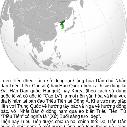
Triều Tiên (theo cách sử dụng tại Cộng hòa Dân chủ Nhân
dân Triều Tiên: Chosǒn) hay Hàn Quốc (theo cách sử dụng tại
Đại Hàn Dân quốc: Hanguk) hay Korea (theo cách sử dụng
quốc tế và có gốc từ “Cao Ly”) là một nền văn hóa và khu vực
địa lý nằm tại bán đảo Triều Tiên tại Đông Á. Khu vực này giáp
liền với Trung Quốc về hướng tây bắc và Nga về hướng đông
bắc, với Nhật Bản ở đông nam qua eo biển Triều Tiên. Từ
“Triều Tiên” có nghĩa là “(Xứ) Buổi sáng tươi đẹp”.
Hiện nay Triều Tiên được chia ra hai chính thể: Đại Hàn Dân
quốc ở phía nam là một nước Cộng hoà tổng thống và Cộng