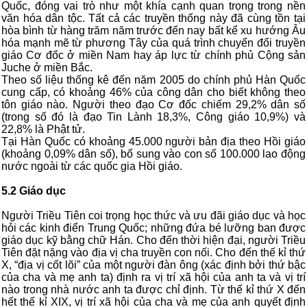
Quốc, đóng vai trò như một khía cạnh quan trọng trong nền
văn hóa dân tộc. Tất cả các truyền thống này đã cùng tồn tại
hòa bình từ hàng trăm năm trước đến nay bất kể xu hướng Âu
hóa mạnh mẽ từ phương Tây của quá trình chuyển đổi truyền
giáo Cơ đốc ở miền Nam hay áp lực từ chính phủ Cộng sản
Juche ở miền Bắc.
Theo số liệu thống kê đến năm 2005 do chính phủ Hàn Quốc
cung cấp, có khoảng 46% của công dân cho biết không theo
tôn giáo nào. Người theo đạo Cơ đốc chiếm 29,2% dân số
(trong số đó là đạo Tin Lành 18,3%, Công giáo 10,9%) và
22,8% là Phật tử.
Tại Hàn Quốc có khoảng 45.000 người bản địa theo Hồi giáo
(khoảng 0,09% dân số), bổ sung vào con số 100.000 lao động
nước ngoài từ các quốc gia Hồi giáo.
5.2 Giáo dục
Người Triều Tiên coi trọng học thức và ưu đãi giáo dục và học
hỏi các kinh điển Trung Quốc; những đứa bé lưỡng ban được
giáo dục kỹ bằng chữ Hán. Cho đến thời hiện đại, người Triều
Tiên đặt nặng vào địa vị cha truyền con nối. Cho đến thế kỉ thứ
X, “địa vị cốt lõi” của một người đàn ông (xác định bởi thứ bậc
của cha và mẹ anh ta) định ra vị trí xã hội của anh ta và vị trí
nào trong nhà nước anh ta được chỉ định. Từ thế kỉ thứ X đến
hết thế kỉ XIX, vị trí xã hội của cha và mẹ của anh quyết định