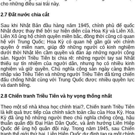
cho những điều sai trái này.
2.7 Đất nước chia cắt
Sau khi Nhật Bản đầu hàng năm 1945, chính phủ đế quốc
Nhật được thay thế bởi sự hiện diện của Hoa Kỳ và Liên Xô.
Liên Xô ủng hộ chính quyền miền bắc, đồng thời cũng có quan
hệ với Trung Quốc; Hoa Kỳ có quan hệ gần gũi với chính
quyền ở miền nam, giúp đỡ những người có kinh nghiệm
dưới thời Nhật lên cầm quyền và đàn áp những người cộng
sản. Người Triều Tiên bị chia rẽ: những người tay sai Nhật
thiếu sự tín nhiệm của người dân, nhưng họ có nhiều kinh
nghiệm và giữ quyền. Chủ nghĩa cộng sản ngày càng thâm
nhập vào Triều Tiên và những người Triều Tiên đã từng chiến
đấu chống Nhật cùng với Trung Quốc được nhiều quyền lực
và danh tiếng.
2.8 Chiến tranh Triều Tiên và hy vọng thống nhất
Theo một số nhà khoa học chính trịai?, Chiến tranh Triều Tiên
là kết quả trực tiếp của chính sách toàn cầu của Hoa Kỳ. Hoa
Kỳ đã ủng hộ những người theo chủ nghĩa chống cộng, hậu
thuẫn quân đội Đại Hàn Dân Quốc, và ảnh hưởng Liên Hiệp
Quốc để ủng hộ quân đội này. Trong năm 1945, sau Chiến
tranh thế giới thứ hai, Liên Hiệp Quốc dự định tạo ra một chính