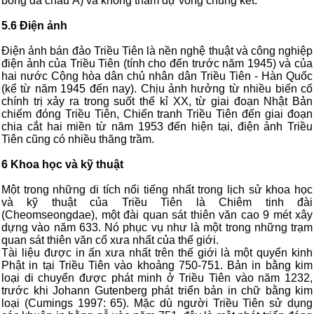
bóng đá châu Á) và không tham dự vòng chung kết.
5.6 Điện ảnh
Điện ảnh bán đảo Triều Tiên là nền nghệ thuật và công nghiệp
điện ảnh của Triều Tiên (tính cho đến trước năm 1945) và của
hai nước Cộng hòa dân chủ nhân dân Triều Tiên - Hàn Quốc
(kể từ năm 1945 đến nay). Chịu ảnh hưởng từ nhiều biến cố
chính trị xảy ra trong suốt thế kỉ XX, từ giai đoạn Nhật Bản
chiếm đóng Triều Tiên, Chiến tranh Triều Tiên đến giai đoạn
chia cắt hai miền từ năm 1953 đến hiện tại, điện ảnh Triều
Tiên cũng có nhiều thăng trầm.
6 Khoa học và kỹ thuật
Một trong những di tích nổi tiếng nhất trong lịch sử khoa học
và kỹ thuật của Triều Tiên là Chiêm tinh đài
(Cheomseongdae), một đài quan sát thiên văn cao 9 mét xây
dựng vào năm 633. Nó phục vụ như là một trong những trạm
quan sát thiên văn cổ xưa nhất của thế giới.
Tài liệu được in ấn xưa nhất trên thế giới là một quyển kinh
Phật in tại Triều Tiên vào khoảng 750-751. Bản in bằng kim
loại di chuyển được phát minh ở Triều Tiên vào năm 1232,
trước khi Johann Gutenberg phát triển bản in chữ bằng kim
loại (Cumings 1997: 65). Mặc dù người Triều Tiên sử dụng