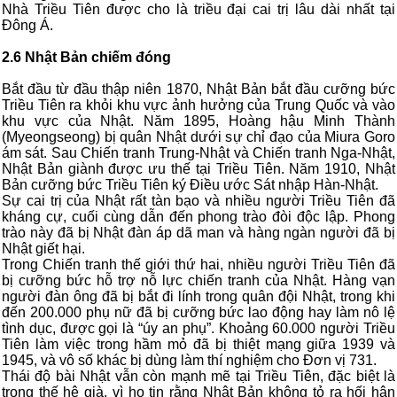
Nhà Triều Tiên được cho là triều đại cai trị lâu dài nhất tại
Đông Á.
2.6 Nhật Bản chiếm đóng
Bắt đầu từ đầu thập niên 1870, Nhật Bản bắt đầu cưỡng bức
Triều Tiên ra khỏi khu vực ảnh hưởng của Trung Quốc và vào
khu vực của Nhật. Năm 1895, Hoàng hậu Minh Thành
(Myeongseong) bị quân Nhật dưới sự chỉ đạo của Miura Goro
ám sát. Sau Chiến tranh Trung-Nhật và Chiến tranh Nga-Nhật,
Nhật Bản giành được ưu thế tại Triều Tiên. Năm 1910, Nhật
Bản cưỡng bức Triều Tiên ký Điều ước Sát nhập Hàn-Nhật.
Sự cai trị của Nhật rất tàn bạo và nhiều người Triều Tiên đã
kháng cự, cuối cùng dẫn đến phong trào đòi độc lập. Phong
trào này đã bị Nhật đàn áp dã man và hàng ngàn người đã bị
Nhật giết hại.
Trong Chiến tranh thế giới thứ hai, nhiều người Triều Tiên đã
bị cưỡng bức hỗ trợ nỗ lực chiến tranh của Nhật. Hàng vạn
người đàn ông đã bị bắt đi lính trong quân đội Nhật, trong khi
đến 200.000 phụ nữ đã bị cưỡng bức lao động hay làm nô lệ
tình dục, được gọi là “úy an phụ”. Khoảng 60.000 người Triều
Tiên làm việc trong hầm mỏ đã bị thiệt mạng giữa 1939 và
1945, và vô số khác bị dùng làm thí nghiệm cho Đơn vị 731.
Thái độ bài Nhật vẫn còn mạnh mẽ tại Triều Tiên, đặc biệt là
trong thế hệ già, vì họ tin rằng Nhật Bản không tỏ ra hối hận