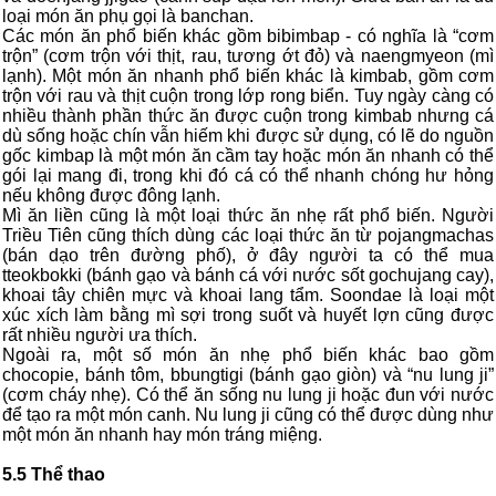
loại món ăn phụ gọi là banchan.
Các món ăn phổ biến khác gồm bibimbap - có nghĩa là “cơm
trộn” (cơm trộn với thịt, rau, tương ớt đỏ) và naengmyeon (mì
lạnh). Một món ăn nhanh phổ biến khác là kimbab, gồm cơm
trộn với rau và thịt cuộn trong lớp rong biển. Tuy ngày càng có
nhiều thành phần thức ăn được cuộn trong kimbab nhưng cá
dù sống hoặc chín vẫn hiếm khi được sử dụng, có lẽ do nguồn
gốc kimbap là một món ăn cầm tay hoặc món ăn nhanh có thể
gói lại mang đi, trong khi đó cá có thể nhanh chóng hư hỏng
nếu không được đông lạnh.
Mì ăn liền cũng là một loại thức ăn nhẹ rất phổ biến. Người
Triều Tiên cũng thích dùng các loại thức ăn từ pojangmachas
(bán dạo trên đường phố), ở đây người ta có thể mua
tteokbokki (bánh gạo và bánh cá với nước sốt gochujang cay),
khoai tây chiên mực và khoai lang tẩm. Soondae là loại một
xúc xích làm bằng mì sợi trong suốt và huyết lợn cũng được
rất nhiều người ưa thích.
Ngoài ra, một số món ăn nhẹ phổ biến khác bao gồm
chocopie, bánh tôm, bbungtigi (bánh gạo giòn) và “nu lung ji”
(cơm cháy nhẹ). Có thể ăn sống nu lung ji hoặc đun với nước
để tạo ra một món canh. Nu lung ji cũng có thể được dùng như
một món ăn nhanh hay món tráng miệng.
5.5 Thể thao