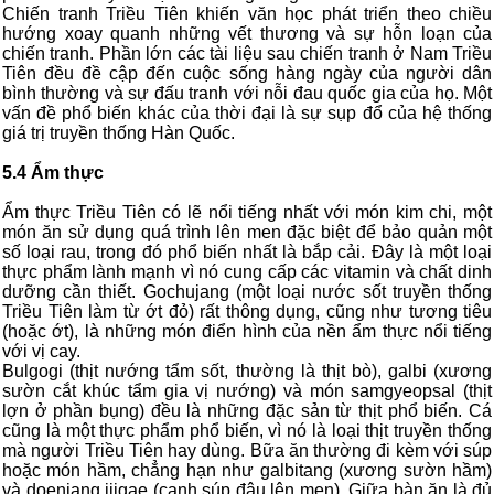
Chiến tranh Triều Tiên khiến văn học phát triển theo chiều
hướng xoay quanh những vết thương và sự hỗn loạn của
chiến tranh. Phần lớn các tài liệu sau chiến tranh ở Nam Triều
Tiên đều đề cập đến cuộc sống hàng ngày của người dân
bình thường và sự đấu tranh với nỗi đau quốc gia của họ. Một
vấn đề phổ biến khác của thời đại là sự sụp đổ của hệ thống
giá trị truyền thống Hàn Quốc.
5.4 Ẩm thực
Ẩm thực Triều Tiên có lẽ nổi tiếng nhất với món kim chi, một
món ăn sử dụng quá trình lên men đặc biệt để bảo quản một
số loại rau, trong đó phổ biến nhất là bắp cải. Đây là một loại
thực phẩm lành mạnh vì nó cung cấp các vitamin và chất dinh
dưỡng cần thiết. Gochujang (một loại nước sốt truyền thống
Triều Tiên làm từ ớt đỏ) rất thông dụng, cũng như tương tiêu
(hoặc ớt), là những món điển hình của nền ẩm thực nổi tiếng
với vị cay.
Bulgogi (thịt nướng tẩm sốt, thường là thịt bò), galbi (xương
sườn cắt khúc tẩm gia vị nướng) và món samgyeopsal (thịt
lợn ở phần bụng) đều là những đặc sản từ thịt phổ biến. Cá
cũng là một thực phẩm phổ biến, vì nó là loại thịt truyền thống
mà người Triều Tiên hay dùng. Bữa ăn thường đi kèm với súp
hoặc món hầm, chẳng hạn như galbitang (xương sườn hầm)
và doenjang jjigae (canh súp đậu lên men). Giữa bàn ăn là đủ