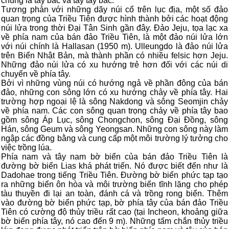
chúng là tây bắc và tây tây bắc.
Tương phản với những dãy núi cổ trên lục địa, một số đảo
quan trọng của Triều Tiên được hình thành bởi các hoạt động
núi lửa trong thời Đại Tân Sinh gần đây. Đảo Jeju, tọa lạc xa
về phía nam của bán đảo Triều Tiên, là một đảo núi lửa lớn
với núi chính là Hallasan (1950 m). Ulleungdo là đảo núi lửa
trên Biển Nhật Bản, mà thành phần có nhiều felsic hơn Jeju.
Những đảo núi lửa có xu hướng trẻ hơn đối với các núi di
chuyển về phía tây.
Bởi vì những vùng núi có hướng ngả về phần đông của bán
đảo, những con sông lớn có xu hướng chảy về phía tây. Hai
trường hợp ngoại lệ là sông Nakdong và sông Seomjin chảy
về phía nam. Các con sông quan trọng chảy về phía tây bao
gồm sông Áp Lục, sông Chongchon, sông Đại Đồng, sông
Hán, sông Geum và sông Yeongsan. Những con sông này làm
ngập các đồng bằng và cung cấp một môi trường lý tưởng cho
việc trồng lúa.
Phía nam và tây nam bờ biển của bán đảo Triều Tiên là
đường bờ biển Lias khá phát triển. Nó được biết đến như là
Dadohae trong tiếng Triều Tiên. Đường bờ biển phức tạp tạo
ra những biển ôn hòa và môi trường biển tĩnh lặng cho phép
tàu thuyền đi lại an toàn, đánh cá và trồng rong biển. Thêm
vào đường bờ biển phức tạp, bờ phía tây của bán đảo Triều
Tiên có cường độ thủy triều rất cao (tại Incheon, khoảng giữa
bờ biển phía tây, nó cao đến 9 m). Những tấm chắn thủy triều