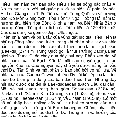
Triều Tiên nằm trên bán đảo Triều Tiên tại đông bắc châu Á.
Nó có ranh giới với hai quốc gia và ba biển. Ở phía tây bắc,
Áp Lục Giang chia Triều Tiên ra khỏi Trung Quốc và về hướng
bắc, Đồ Môn Giang tách Triều Tiên từ Nga. Hoàng Hải nằm tại
hướng tây, biển Hoa Đông ở phía nam, và Biển Nhật Bản ở
hướng đông. Tổng diện tích của Triều tiên là 120,410 km2.
Các đảo đáng kể gồm có Jeju, Ulleungdo.
Phần phía nam và phía tây của vùng đất lục địa Triều Tiên là
những đồng bằng phát triển, trong khi phần phía tây và phía
bắc có nhiều đồi núi. Núi cao nhất Triều Tiên là núi Bạch Đầu
(Baekdu) (2744 m, Trung Quốc gọi là “núi Trường Bạch”). Biên
giới với Trung Quốc chạy qua dãy núi này. Phần kéo dài về
phía nam của núi Bạch Đầu là một cao nguyên gọi là cao
nguyên Kaema. Cao nguyên này chủ yếu được nâng lên vào
thời Đại Tân Sinh và một phần bị bao phủ bởi tro núi lửa. Về
phía nam của Gaema Gowon, nhiều dãy núi kế tiếp toạ lạc dọc
theo bờ biển phía đông của bán đảo Triều Tiên. Những dãy
núi này được đặt tên là Baekdudaegan (Bạch Đầu đại cán).
Một số núi quan trọng bao gồm Sobaeksan (2.184 m),
Baeksan (1.724 m), Kim Cương sơn (1.638 m), Seoraksan
(1.708 m), Taebaeksan (1.567 m) và Jirisan (1.915 m). Có một
số núi thấp hơn, những dãy núi thứ hai có hướng gần như
vuông góc với hướng núi Baekdudaegan. Chúng phát triển
dọc theo đường nối lục địa thời Đại Trung Sinh và hướng của