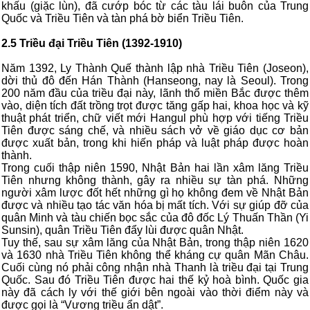
khấu (giặc lùn), đã cướp bóc từ các tàu lái buôn của Trung
Quốc và Triều Tiên và tàn phá bờ biển Triều Tiên.
2.5 Triều đại Triều Tiên (1392-1910)
Năm 1392, Ly Thành Quế thành lập nhà Triều Tiên (Joseon),
dời thủ đô đến Hán Thành (Hanseong, nay là Seoul). Trong
200 năm đầu của triều đại này, lãnh thổ miền Bắc được thêm
vào, diện tích đất trồng trọt được tăng gấp hai, khoa học và kỹ
thuật phát triển, chữ viết mới Hangul phù hợp với tiếng Triều
Tiên được sáng chế, và nhiều sách vở về giáo dục cơ bản
được xuất bản, trong khi hiến pháp và luật pháp được hoàn
thành.
Trong cuối thập niên 1590, Nhật Bản hai lần xâm lăng Triều
Tiên nhưng không thành, gây ra nhiều sự tàn phá. Những
người xâm lược đốt hết những gì họ không đem về Nhật Bản
được và nhiều tạo tác văn hóa bị mất tích. Với sự giúp đỡ của
quân Minh và tàu chiến bọc sắc của đô đốc Lý Thuấn Thần (Yi
Sunsin), quân Triều Tiên đẩy lùi được quân Nhật.
Tuy thế, sau sự xâm lăng của Nhật Bản, trong thập niên 1620
và 1630 nhà Triều Tiên không thể kháng cự quân Mãn Châu.
Cuối cùng nó phải công nhận nhà Thanh là triều đại tại Trung
Quốc. Sau đó Triều Tiên được hai thế kỷ hoà bình. Quốc gia
này đã cách ly với thế giới bên ngoài vào thời điểm này và
được gọi là “Vương triều ẩn dật”.