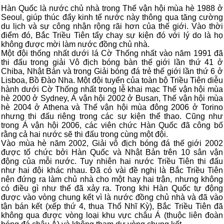
Hàn Quốc là nước chủ nhà trong Thế vận hội mùa hè 1988 ở
Seoul, giúp thúc đẩy kinh tế nước này thông qua tăng cường
du lịch và sự công nhận rộng rãi hơn của thế giới. Vào thời
điểm đó, Bắc Triều Tiên tẩy chay sự kiện đó với lý do là họ
không được mời làm nước đồng chủ nhà.
Một đội thống nhất dưới lá Cờ Thống nhất vào năm 1991 đã
thi đấu trong giải Vô địch bóng bàn thế giới lần thứ 41 ở
Chiba, Nhật Bản và trong Giải bóng đá trẻ thế giới lần thứ 6 ở
Lisboa, Bồ Đào Nha. Một đội tuyển của toàn bộ Triều Tiên diễu
hành dưới Cờ Thống nhất trong lễ khai mạc Thế vận hội mùa
hè 2000 ở Sydney, Á vận hội 2002 ở Busan, Thế vận hội mùa
hè 2004 ở Athena và Thế vận hội mùa đông 2006 ở Torino
nhưng thi đấu riêng trong các sự kiện thể thao. Cũng như
trong Á vận hội 2006, các viên chức Hàn Quốc đã công bố
rằng cả hai nước sẽ thi đấu trong cùng một đội.
Vào mùa hè năm 2002, Giải vô địch bóng đá thế giới 2002
được tổ chức bởi Hàn Quốc và Nhật Bản trên 10 sân vận
động của mỗi nước. Tuy nhiên hai nước Triều Tiên thi đấu
như hai đội khác nhau. Đã có vài đề nghị là Bắc Triều Tiên
nên đứng ra làm chủ nhà cho một hay hai trận, nhưng không
có điều gì như thế đã xảy ra. Trong khi Hàn Quốc tự động
được vào vòng chung kết vì là nước đồng chủ nhà và đã vào
tận bán kết (xếp thứ 4, thua Thổ Nhĩ Kỳ), Bắc Triều Tiên đã
không qua được vòng loại khu vực châu Á (thuộc liên đoàn