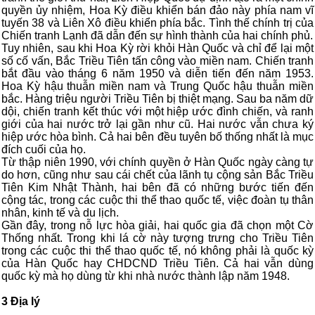
quyền ủy nhiệm, Hoa Kỳ điều khiển bán đảo này phía nam vĩ
tuyến 38 và Liên Xô điều khiển phía bắc. Tình thế chính trị của
Chiến tranh Lạnh đã dẫn đến sự hình thành của hai chính phủ.
Tuy nhiên, sau khi Hoa Kỳ rời khỏi Hàn Quốc và chỉ để lại một
số cố vấn, Bắc Triều Tiên tấn công vào miền nam. Chiến tranh
bắt đầu vào tháng 6 năm 1950 và diễn tiến đến năm 1953.
Hoa Kỳ hậu thuẫn miền nam và Trung Quốc hậu thuẫn miền
bắc. Hàng triệu người Triều Tiên bị thiệt mạng. Sau ba năm dữ
dội, chiến tranh kết thúc với một hiệp ước đình chiến, và ranh
giới của hai nước trở lại gần như cũ. Hai nước vẫn chưa ký
hiệp ước hòa bình. Cả hai bên đều tuyên bố thống nhất là mục
đích cuối của họ.
Từ thập niên 1990, với chính quyền ở Hàn Quốc ngày càng tự
do hơn, cũng như sau cái chết của lãnh tụ cộng sản Bắc Triều
Tiên Kim Nhật Thành, hai bên đã có những bước tiến đến
cộng tác, trong các cuộc thi thể thao quốc tế, việc đoàn tụ thân
nhân, kinh tế và du lịch.
Gần đây, trong nỗ lực hòa giải, hai quốc gia đã chọn một Cờ
Thống nhất. Trong khi lá cờ này tượng trưng cho Triều Tiên
trong các cuộc thi thể thao quốc tế, nó không phải là quốc kỳ
của Hàn Quốc hay CHDCND Triều Tiên. Cả hai vẫn dùng
quốc kỳ mà họ dùng từ khi nhà nước thành lập năm 1948.
3 Địa lý