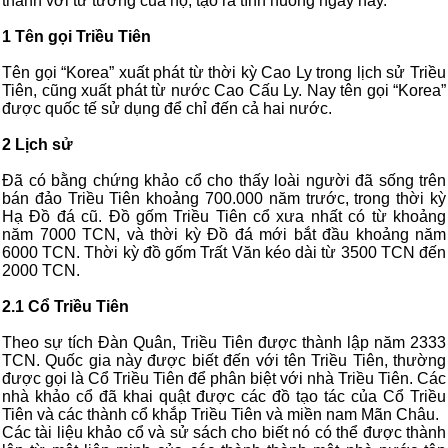
thành với tư tưởng của họ, tạo ra tình huống ngày nay.
1 Tên gọi Triều Tiên
Tên gọi “Korea” xuất phát từ thời kỳ Cao Ly trong lịch sử Triều
Tiên, cũng xuất phát từ nước Cao Cấu Ly. Nay tên gọi “Korea”
được quốc tế sử dụng để chỉ đến cả hai nước.
2 Lịch sử
Đã có bằng chứng khảo cổ cho thấy loài người đã sống trên
bán đảo Triều Tiên khoảng 700.000 năm trước, trong thời kỳ
Hạ Đồ đá cũ. Đồ gốm Triều Tiên cổ xưa nhất có từ khoảng
năm 7000 TCN, và thời kỳ Đồ đá mới bắt đầu khoảng năm
6000 TCN. Thời kỳ đồ gốm Trất Văn kéo dài từ 3500 TCN đến
2000 TCN.
2.1 Cổ Triều Tiên
Theo sự tích Đàn Quân, Triều Tiên được thành lập năm 2333
TCN. Quốc gia này được biết đến với tên Triều Tiên, thường
được gọi là Cổ Triều Tiên để phân biệt với nhà Triều Tiên. Các
nhà khảo cổ đã khai quật được các đồ tạo tác của Cổ Triều
Tiên và các thành cổ khắp Triều Tiên và miền nam Mãn Châu.
Các tài liệu khảo cổ và sử sách cho biết nó có thể được thành