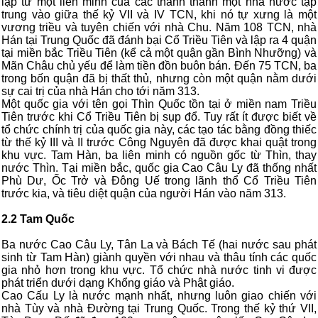
lập từ một liên minh của các thành thành một nhà nước tập
trung vào giữa thế kỷ VII và IV TCN, khi nó tự xưng là một
vương triều và tuyên chiến với nhà Chu. Năm 108 TCN, nhà
Hán tại Trung Quốc đã đánh bại Cổ Triều Tiên và lập ra 4 quận
tại miền bắc Triều Tiên (kể cả một quận gần Bình Nhưỡng) và
Mãn Châu chủ yếu để làm tiền đồn buôn bán. Đến 75 TCN, ba
trong bốn quận đã bị thất thủ, nhưng còn một quận nằm dưới
sự cai trị của nhà Hán cho tới năm 313.
Một quốc gia với tên gọi Thìn Quốc tồn tại ở miền nam Triều
Tiên trước khi Cổ Triều Tiên bị sụp đổ. Tuy rất ít được biết về
tổ chức chính trị của quốc gia này, các tạo tác bằng đồng thiếc
từ thế kỷ III và II trước Công Nguyên đã được khai quật trong
khu vực. Tam Hàn, ba liên minh có nguồn gốc từ Thìn, thay
nước Thìn. Tại miền bắc, quốc gia Cao Câu Ly đã thống nhất
Phù Dư, Ốc Trở và Đông Uế trong lãnh thổ Cổ Triều Tiên
trước kia, và tiêu diệt quận của người Hán vào năm 313.
2.2 Tam Quốc
Ba nước Cao Câu Ly, Tân La và Bách Tế (hai nước sau phát
sinh từ Tam Hàn) giành quyền với nhau và thâu tính các quốc
gia nhỏ hơn trong khu vực. Tổ chức nhà nước tinh vi được
phát triển dưới dạng Khổng giáo và Phật giáo.
Cao Cấu Ly là nước mạnh nhất, nhưng luôn giao chiến với
nhà Tùy và nhà Đường tại Trung Quốc. Trong thế kỷ thứ VII,