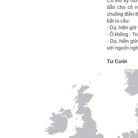
Cô thư ký mớ
dẫn cho cô n
chuông điện th
bật ra câu:
- Dạ, hiện giờ 
- Ồ không - T
- Dạ, hiện giờ
với người ngh
Tư Cười