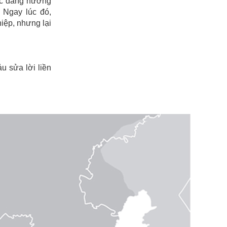
ức đang hướng
 Ngay lúc đó,
hiệp, nhưng lại
ảu sửa lời liền