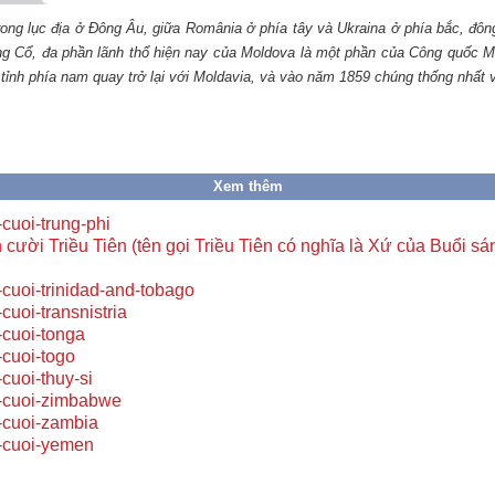
rong lục địa ở Đông Âu, giữa România ở phía tây và Ukraina ở phía bắc, đôn
ng Cổ, đa phần lãnh thổ hiện nay của Moldova là một phần của Công quốc M
ỉnh phía nam quay trở lại với Moldavia, và vào năm 1859 chúng thống nhất v
Xem thêm
-cuoi-trung-phi
 cười Triều Tiên (tên gọi Triều Tiên có nghĩa là Xứ của Buổi sá
-cuoi-trinidad-and-tobago
-cuoi-transnistria
-cuoi-tonga
-cuoi-togo
-cuoi-thuy-si
-cuoi-zimbabwe
-cuoi-zambia
-cuoi-yemen