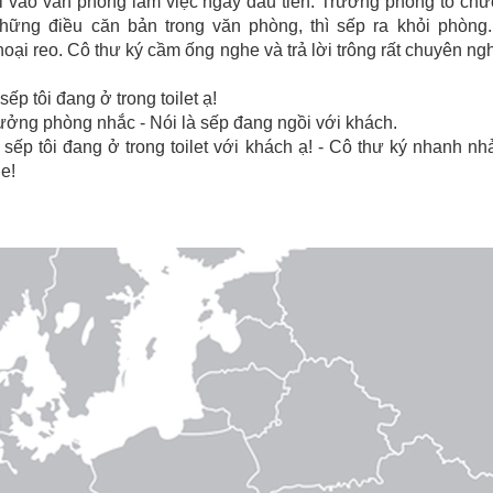
i vào văn phòng làm việc ngày đầu tiên. Trưởng phòng tổ ch
hững điều căn bản trong văn phòng, thì sếp ra khỏi phòng.
oại reo. Cô thư ký cầm ống nghe và trả lời trông rất chuyên ng
sếp tôi đang ở trong toilet ạ!
rưởng phòng nhắc - Nói là sếp đang ngồi với khách.
 sếp tôi đang ở trong toilet với khách ạ! - Cô thư ký nhanh nh
e!