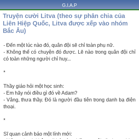
G.I.A.P
Truyện cười Litva (theo sự phân chia của
Liên Hiệp Quốc, Litva được xếp vào nhóm
Bắc Âu)
- Đến một lúc nào đó, quân đội sẽ chỉ toàn phụ nữ.
- Không thể có chuyện đó được. Lẽ nào trong quân đội chỉ
có toàn những người chỉ huy...
*
Thầy giáo hỏi một học sinh:
- Em hãy nói điều gì đó về Adam?
- Vâng, thưa thầy. Đó là người đầu tiên trong danh bạ điện
thoại.
*
Sĩ quan cảnh báo một lính mới: