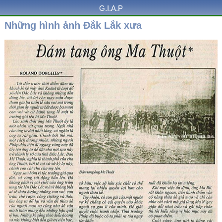
G.I.A.P
Những hình ảnh Đắk Lắk xưa