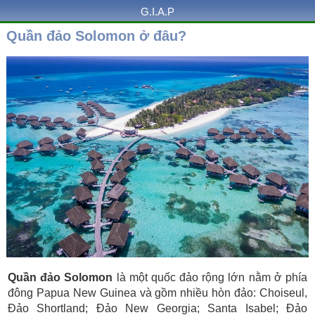
G.I.A.P
Quần đảo Solomon ở đâu?
Quần đảo Solomon
là một quốc đảo rộng lớn nằm ở phía
đông Papua New Guinea và gồm nhiều hòn đảo: Choiseul,
Đảo Shortland; Đảo New Georgia; Santa Isabel; Đảo