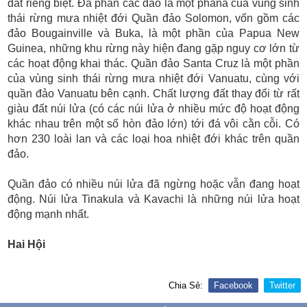
đất riêng biệt. Đa phần các đảo là một phanà của vùng sinh
thái rừng mưa nhiệt đới Quần đảo Solomon, vốn gồm các
đảo Bougainville và Buka, là một phần của Papua New
Guinea, những khu rừng này hiện đang gặp nguy cơ lớn từ
các hoạt động khai thác. Quần đảo Santa Cruz là một phần
của vùng sinh thái rừng mưa nhiệt đới Vanuatu, cùng với
quần đảo Vanuatu bên cạnh. Chất lượng đất thay đổi từ rất
giàu đất núi lửa (có các núi lửa ở nhiều mức độ hoạt động
khác nhau trên một số hòn đảo lớn) tới đá vôi cằn cỗi. Có
hơn 230 loài lan và các loại hoa nhiệt đới khác trên quần
đảo.
Quần đảo có nhiều núi lửa đã ngừng hoặc vẫn đang hoạt
động. Núi lửa Tinakula và Kavachi là những núi lửa hoạt
động mạnh nhất.
Hai Hội
Chia Sẻ:
Facebook
Twitter