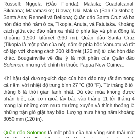
Russell; Nggela (Đảo Florida); Malaita; Guadalcanal;
Sikaiana; Maramasike; Ulawa; Uki; Makira (San Cristobal);
Santa Ana; Rennell và Bellona; Quần đảo Santa Cruz và ba
hòn đảo nhỏ nằm ở xa, Tikopia, Anuta, và Fatutaka. Khoảng
cách giữa các đảo nằm xa nhất ở phía tây và phía đông là
khoảng 1,500 kilômét (930 mi). Quần đảo Santa Cruz
(Tikopia là một phần của nó), nằm ở phía bắc Vanuatu và rất
cô lập với khoảng cách 200 kilômét (120 mi) từ các hòn đảo
khác. Bougainville về địa lý là một phần của
Quần đảo
Solomon
, nhưng về chính trị thuộc Papua New Guinea.
Khí hậu đại dương-xích đạo của hòn đảo này rất ẩm trong
cả năm, với nhiệt độ trung bình 27 °C (80 °F). Từ tháng 6 tới
tháng 8 là thời gian lạnh nhất. Dù các mùa không được
phân biệt, các cơn gioá tây bắc vào tháng 11 tới tháng 4
mang lại những cơn mưa thường xuyên và thỉnh thoảng là
những trận gió giật hay bão. Lượng mưa hàng năm khoảng
3050 mm (120 in).
Quần đảo Solomon
là một phần của hai vùng sinh thái mặt