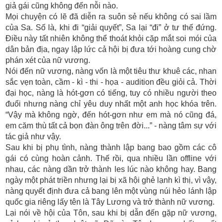
giả gái cũng không đến nỗi nào.
Mọi chuyện có lẽ đã diễn ra suôn sẻ nếu không có sai lầm
của Sa. Số là, khi đi “giải quyết”, Sa lại “đi” ở tư thế đứng.
Điều này tất nhiên không thể thoát khỏi cặp mắt soi mói của
dân bản địa, ngay lập lức cả hội bị đưa tới hoàng cung chờ
phán xét của nữ vương.
Nói đến nữ vương, nàng vốn là một tiêu thư khuê các, nhan
sắc vẹn toàn, cầm - kì - thi - họa - audition đều giỏi cả. Thời
đại học, nàng là hót-gơn có tiếng, tuy có nhiều người theo
đuổi nhưng nàng chỉ yêu duy nhất một anh học khóa trên.
“Vậy mà không ngờ, đến hót-gơn như em mà nó cũng đá,
em căm thù tất cả bọn đàn ông trên đời...” - nàng tâm sự với
tác giả như vậy.
Sau khi bị phụ tình, nàng thành lập bang bao gồm các cô
gái có cùng hoàn cảnh. Thế rồi, qua nhiều lần offline với
nhau, các nàng dần trở thành les lúc nào không hay. Bang
ngày một phát triền nhưng lại bị xã hội ghẻ lạnh kì thị, vì vậy,
nàng quyết định đưa cả bang lên một vùng núi hẻo lánh lập
quốc gia riêng lấy tên là Tây Lương và trở thành nữ vương.
Lại nói về hội của Tôn, sau khi bị dẫn đến gặp nữ vương,