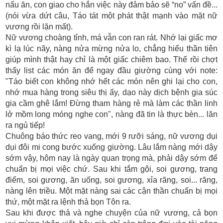
nấu ăn, con giao cho hắn việc này đảm bảo sẽ “no” vấn đề...
(nói vừa dứt câu, Táo tát một phát thật mạnh vào mặt nữ
vương rồi lặn mất).
Nữ vương choàng tỉnh, má vẫn con ran rát. Nhớ lại giấc mơ
kì lạ lúc nãy, nàng nửa mừng nửa lo, chẳng hiểu thần tiên
giúp mình thật hay chỉ là một giấc chiêm bao. Thế rồi chợt
thấy list các món ăn để ngay đầu giường cùng với note:
"Táo biết con không nhớ hết các món nên ghi lại cho con,
nhớ mua hàng trong siêu thị ấy, dạo này dịch bệnh gia súc
gia cầm ghê lắm! Đừng tham hàng rẻ mà làm các thần linh
lở mồm long móng nghe con", nàng đã tin là thực bèn... lăn
ra ngủ tiếp!
Chuông báo thức reo vang, mới 9 rưỡi sáng, nữ vương dụi
dụi đôi mi cong bước xuống giường. Lâu lắm nàng mới dậy
sớm vậy, hôm nay là ngày quan trọng mà, phải dậy sớm để
chuẩn bị mọi việc chứ. Sau khi tắm gội, soi gương, trang
điểm, soi gương, ăn uống, soi gương, xỉa răng, soi... răng,
nàng lên triều. Một mặt nàng sai các cận thần chuẩn bị mọi
thứ, một mặt ra lệnh thả bọn Tôn ra.
Sau khi được thả và nghe chuyện của nữ vương, cả bọn