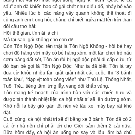
sấu” anh đã khiến bao cô gái chết như điếu đổ, nhẩy bổ vào
yêu. Nhiều lúc bị các nàng vây quanh không thể thoát đi
cùng anh em trong hội, chàng chỉ biết ngửa mặt lên trời than
đôi câu thơ hài:
Hỡi thế gian, tình ái là chi
Mà tại sao, gái không cho con đi!
Còn Tôn Ngộ Độc, tên thật là Tôn Ngộ Không - hồi bé hay
chơi đồ hàng với mấy cô bé hàng xóm, một lần chơi trò nấu
cơm bằng đất sét, Tôn ăn rồi bị ngộ độc phải đi cấp cứu, từ
đó bạn bè gọi là Tôn Ngộ Độc. Như ta đã biết, Tôn là tay
đua cừ khôi, nhiều lần giật giải nhất các cuộc thi “3 bánh
toàn khu”, “đạp vịt toàn công viên” như Thủ Lệ, Thống Nhất,
Tuổi Trẻ... tiếng tăm lừng lẫy, vang dội khắp vùng.
Tôn mang kế hoạch của mình bàn với các chiến hữu và
được tán thành nhiệt liệt, cả hội nhất trí sẽ lên đường sớm.
Khổ nỗi là bây giờ gần tết nên vé tàu xe, máy bay rất khó
đặt.
Cuối cùng, cả hội nhất trí sẽ đi bằng xe 3 bánh, Tôn đã có 2
cái ở nhà nên chỉ phải tới chợ Giời sắm thêm 2 cái nữa.
Bữa hôm đấy, cả hội ăn uống no say và lâu lắm bà chủ