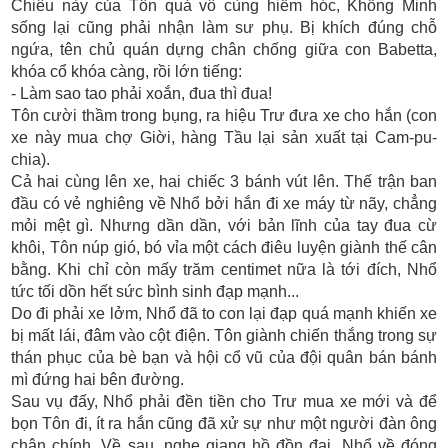
Chiêu này của Tôn quả vô cùng hiểm hóc, Khổng Minh
sống lại cũng phải nhận làm sư phụ. Bị khích đúng chỗ
ngứa, tên chủ quán dựng chân chống giữa con Babetta,
khóa cổ khóa càng, rồi lớn tiếng:
- Làm sao tao phải xoắn, đua thì đua!
Tôn cười thầm trong bụng, ra hiệu Trư đưa xe cho hắn (con
xe này mua chợ Giời, hàng Tầu lại sản xuất tại Cam-pu-
chia).
Cả hai cùng lên xe, hai chiếc 3 bánh vút lên. Thế trận ban
đầu có vẻ nghiêng về Nhổ bởi hắn đi xe máy từ nãy, chẳng
mỏi mệt gì. Nhưng dần dần, với bản lĩnh của tay đua cừ
khôi, Tôn núp gió, bó vỉa một cách điêu luyện giành thế cân
bằng. Khi chỉ còn mấy trăm centimet nữa là tới đích, Nhổ
tức tối dồn hết sức bình sinh đạp mạnh...
Do đi phải xe lởm, Nhổ đã to con lại đạp quá mạnh khiến xe
bị mất lái, đâm vào cột điện. Tôn giành chiến thắng trong sự
thán phục của bè bạn và hội cổ vũ của đội quân bán bánh
mì đứng hai bên đường.
Sau vụ đấy, Nhổ phải đền tiền cho Trư mua xe mới và để
bọn Tôn đi, ít ra hắn cũng đã xử sự như một người đàn ông
chân chính. Về sau, nghe giang hồ đồn đại, Nhổ về đóng