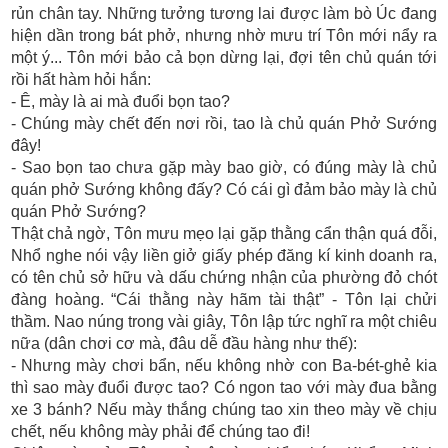
rủn chân tay. Những tưởng tương lai được làm bò Úc đang
hiện dần trong bát phở, nhưng nhờ mưu trí Tôn mới nẩy ra
một ý... Tôn mới bảo cả bọn dừng lại, đợi tên chủ quán tới
rồi hất hàm hỏi hắn:
- Ê, mày là ai mà đuổi bọn tao?
- Chúng mày chết đến nơi rồi, tao là chủ quán Phở Sướng
đây!
- Sao bọn tao chưa gặp mày bao giờ, có đúng mày là chủ
quán phở Sướng không đấy? Có cái gì đảm bảo mày là chủ
quán Phở Sướng?
Thật chả ngờ, Tôn mưu mẹo lại gặp thằng cẩn thận quá đỗi,
Nhổ nghe nói vậy liền giở giấy phép đăng kí kinh doanh ra,
có tên chủ sở hữu và dấu chứng nhận của phường đỏ chót
đàng hoàng. “Cái thằng này hãm tài thật” - Tôn lại chửi
thầm. Nao núng trong vài giây, Tôn lập tức nghĩ ra một chiêu
nữa (dân chơi cơ mà, đâu dễ đầu hàng như thế):
- Nhưng mày chơi bẩn, nếu không nhờ con Ba-bét-ghẻ kia
thì sao mày đuổi được tao? Có ngon tao với mày đua bằng
xe 3 bánh? Nếu mày thắng chúng tao xin theo mày về chịu
chết, nếu không mày phải để chúng tao đi!