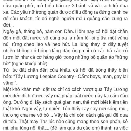
cửa quán phở, mở hiệu bán xe 3 bánh và và cạch trò đua
xe. Các yêu nữ trong quán được điều động ra đứng cạnh xe
để câu khách, từ đó nghề người mẫu quảng cáo cũng ra
đời...
Ngày gà, tháng bò, năm con Dần. Hôm nay cả hội đặt chân
đến một đất nước vô cùng xa lạ nằm lẻ loi giữa một vùng
núi rừng cheo leo và heo hút. Lạ lùng thay, ở đây tuyệt
nhiên không có bóng dáng đàn ông, chỉ có các bà các cô
lượn lờ như cá cờ hàng giờ trong những bộ quần áo “hững
hờ” (nghe khiếp nhờ).
Từ lúc đặt chân đến cửa khẩu, cả hội đã trông thấy biển
báo: “Tây Lương Lesbian Country - Cấm: boys, man, gay lai
vãng!”.
Một khó khăn mới đặt ra: chỉ có cách vượt qua Tây Lương
mới đến đích được, vậy mà pháp luật nước này lại cấm đàn
ông. Đường đi lấy sách quả gian nan, thế mới biết kiếm tiền
thật khó. Nghĩ vậy, tự nhiên Tôn thấy cay cay nơi sống mũi,
thương cha mẹ vô bờ... Vậy là chỉ còn cách giả gái để qua
đi tiếp. Thật may Trư lúc nào cũng mang theo son phấn, kẻ
mi, phụ tùng nội thất... (để làm quà dụ các em) thành ra việc