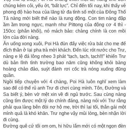
chúng kém cỏi, yếu ớt, “bất lực”. Chỉ đến tối nay, khi thấy vẻ
phong độ hào hoa của lãng tử đa tình số một của Đông Thổ
Tả nàng mới biết thế nào là rung động. Con tim nàng đập
ầm ầm trong ngực, mạnh như Pittong của động cơ 4 thì -
150cc (phân khối), nó mách bảo: chàng chính là con mồi
lớn của đời nàng.
Ăn uống xong xuôi, Poi Hà đùn đẩy việc rửa bát cho mẹ để
đích thân ở lại pha trà mời khách. Đến lúc rót nước cho Trư,
nàng e lệ đá lông nheo 3 phát “tạch, tạch, tạch!!!” khiến Trư
dù bản lĩnh tình trường bao năm cũng không khỏi bàng
hoàng chảo đảo, suýt đánh rơi cốc trà nóng xuống đũng
quần.
Ngồi tiếp chuyện với 4 chàng, Poi Hà luôn nghĩ xem làm
sao để có thể rủ anh Trư đi chơi cùng mình. Tôn, Đường và
Sa biết ý, bèn vờ mệt xin về đi ngủ trước. Sau cùng nàng
cũng tìm được một lý do chính đáng, nàng nói với Trư rằng
phải qua làng bên đòi nợ hộ mẹ, trời thì lại tối, thân gái một
mình quả là khó khăn. Trư nghe vậy mủi lòng, bèn nhận lời
đi cùng.
Đường quê cứ tối om om, hi hữu lắm mới có một ngọn đèn