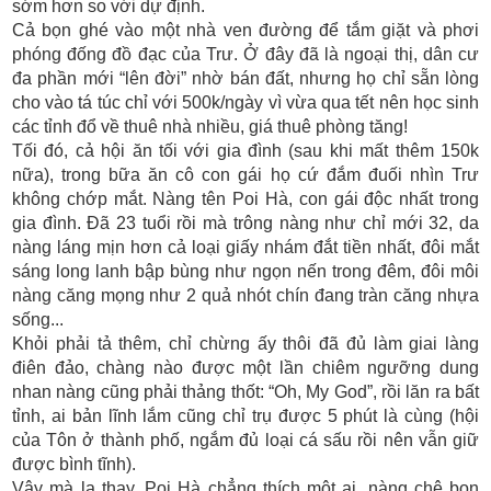
sớm hơn so với dự định.
Cả bọn ghé vào một nhà ven đường để tắm giặt và phơi
phóng đống đồ đạc của Trư. Ở đây đã là ngoại thị, dân cư
đa phần mới “lên đời” nhờ bán đất, nhưng họ chỉ sẵn lòng
cho vào tá túc chỉ với 500k/ngày vì vừa qua tết nên học sinh
các tỉnh đổ về thuê nhà nhiều, giá thuê phòng tăng!
Tối đó, cả hội ăn tối với gia đình (sau khi mất thêm 150k
nữa), trong bữa ăn cô con gái họ cứ đắm đuối nhìn Trư
không chớp mắt. Nàng tên Poi Hà, con gái độc nhất trong
gia đình. Đã 23 tuổi rồi mà trông nàng như chỉ mới 32, da
nàng láng mịn hơn cả loại giấy nhám đắt tiền nhất, đôi mắt
sáng long lanh bập bùng như ngọn nến trong đêm, đôi môi
nàng căng mọng như 2 quả nhót chín đang tràn căng nhựa
sống...
Khỏi phải tả thêm, chỉ chừng ấy thôi đã đủ làm giai làng
điên đảo, chàng nào được một lần chiêm ngưỡng dung
nhan nàng cũng phải thảng thốt: “Oh, My God”, rồi lăn ra bất
tỉnh, ai bản lĩnh lắm cũng chỉ trụ được 5 phút là cùng (hội
của Tôn ở thành phố, ngắm đủ loại cá sấu rồi nên vẫn giữ
được bình tĩnh).
Vậy mà lạ thay, Poi Hà chẳng thích một ai, nàng chê bọn