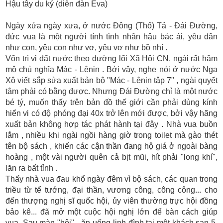
Hậu tây du ký (diễn đàn Eva)
Ngày xửa ngày xưa, ở nước Đông (Thổ) Tả - Đái Đường,
đức vua là một người tính tình nhân hậu bác ái, yêu dân
như con, yêu con như vợ, yêu vợ như bồ nhí .
Vốn trì vị đất nước theo đường lối Xã Hội CN, ngài rất hâm
mộ chủ nghĩa Mác - Lênin . Bởi vậy, nghe nói ở nước Nga
Xô viết sắp sửa xuất bản bộ "Mác - Lênin tập 7" , ngài quyết
tâm phải có bằng được. Nhưng Đái Đường chỉ là một nước
bé tý, muốn thấy trên bản đồ thế giới cần phải dùng kính
hiển vi có độ phóng đại 40x trở lên mới được, bởi vậy hãng
xuất bản không hợp tác phát hành tại đây . Nhà vua buồn
lắm , nhiều khi ngài ngồi hàng giờ trong toilet mà gào thét
tên bộ sách , khiến các cận thần đang hộ giá ở ngoài bàng
hoàng , một vài người quên cả bịt mũi, hít phải "long khí",
lăn ra bất tỉnh .
Thấy nhà vua đau khổ ngày đêm vì bộ sách, các quan trong
triều từ tể tướng, đại thần, vương công, công công... cho
đến thượng nghị sĩ quốc hội, ủy viên thường trực hội đồng
bảo kê... đã mở một cuộc hội nghị lớn để bàn cách giúp
vua. Sau màn "hội" - ăn uống linh đình tại một khách sạn 5,