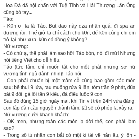
Hoa Đà đã hội chẩn với Tuệ Tĩnh và Hải Thượng Lãn Ông
cũng bó tay...
Táo:
- K0n ơi ta là Táo, Bụt dạo này dza nhăn quá, đi spa an
dưỡng rồi. Thế giờ ta chỉ cách cho k0n, để k0n cùng chị em
trở lại như xưa, k0n có đồng ý không?
Nữ vương:
- Có chứ ạ, thế phải làm sao hỡi Táo bón, nói đi mừ! Nhưng
nói tiếng Việt cho dễ hiểu.
Táo (tức lắm, chỉ muốn tát cho một phát nhưng sợ nữ
vương tỉnh ngủ đành nhịn)! Táo nói:
- Con phải chuẩn bị một mâm cỗ cúng bao gồm các món
sau: bê thui 9 lửa, rau muống rửa 9 lần, tôm trần 9 phát, đũa
bát 9 đôi, gà lôi tần 9 kiểu, đà điểu luộc 9 con.
Sau đó đúng 15 giờ ngày mai, khi Tin vịt trên 24H vừa đăng,
con lập đàn cầu nguyện thành tâm, tất sẽ có phép lạ xảy ra.
Nữ vương cười khanh khách:
- OK men, nhưng toàn các món lạ đời thế, con phải làm
sao?
- Trong số tù nhân con bắt có một kì tài về nắn âu, ý lộn -