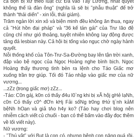
cả bọn bị xử theo luật cũ: Đã vào Tây Lương, nhất quyết
không thể là đàn ông" (nghĩa là sẽ bị "phẫu thuật" để trở
thành “thái diến” - xin lỗi, thái giám).
Trăm ngàn lời xin xỏ và biện minh đều không ăn thua, ngay
cả "Hút hồn đại pháp" và “36 kế tán gái” của Trư lão đệ
cũng chỉ như gió thoảng, tuyệt nhiên không lay động được
tảng đá lesbian này. Cả hội bị tống vào ngục chờ ngày hành
quyết.
Nỗi thống khổ của Tôn-Trư-Sa-Đường bay lên tận trời xanh,
đập vào bệ ngọc của Ngọc Hoàng nghe bình bịch. Ngọc
Hoàng thấy thương tình bèn ra lệnh cho Táo Giấc mơ
xuống trần trợ giúp. Tối đó Táo nhập vào giấc mơ của nữ
vương...
...zZz (trong giấc mơ) zZz...
-Táo: C0n gáj, k0n có thấy đ4u l0`ng khi bị xÃ hộj gHẻ lạNh,
c0n Có thấy c0^ đƠn kHj Fải sốNg tr0ng tHứ tj`nh kảM
bệNh hOạn và giả tẠo h4y ko? (Táo hay chơi blog nên
nhiễm cách viết củ chuối - bạn có thể bấm vào đây đọc thêm
về lối viết này).
Nữ vương:
- "Thú vật" với Bụt là con có, nhưng bệnh con nặng quá rồi,