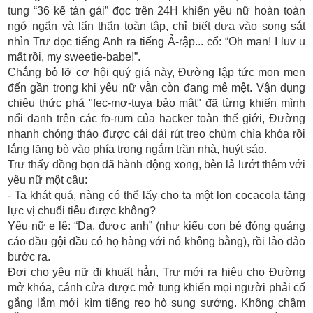
tung “36 kế tán gái” đọc trên 24H khiến yêu nữ hoàn toàn
ngớ ngẩn và lẩn thẩn toàn tập, chỉ biết dựa vào song sắt
nhìn Trư đọc tiếng Anh ra tiếng Ả-rập... cổ: “Oh man! I luv u
mất rồi, my sweetie-babe!”.
Chẳng bỏ lỡ cơ hội quý giá này, Đường lập tức mon men
đến gần trong khi yêu nữ vẫn còn đang mê mệt. Vận dụng
chiêu thức phá "fec-mơ-tuya bảo mật" đã từng khiến mình
nổi danh trên các fo-rum của hacker toàn thế giới, Đường
nhanh chóng tháo được cái dải rút treo chùm chìa khóa rồi
lẳng lặng bò vào phía trong ngắm trần nhà, huýt sáo.
Trư thấy đồng bọn đã hành động xong, bèn lả lướt thêm với
yêu nữ một câu:
- Ta khát quá, nàng có thể lấy cho ta một lon cocacola tăng
lực vị chuối tiêu được không?
Yêu nữ e lệ: “Dạ, được anh” (như kiểu con bé đóng quảng
cáo dầu gội đầu có họ hàng với nó không bằng), rồi lảo đảo
bước ra.
Đợi cho yêu nữ đi khuất hẳn, Trư mới ra hiệu cho Đường
mở khóa, cánh cửa được mở tung khiến mọi người phải cố
gắng lắm mới kìm tiếng reo hò sung sướng. Không chậm