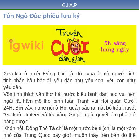
G.I.A.P
Tôn Ngộ Độc phiêu lưu ký
Xưa kia, ở nước Đông Thổ Tả, đức vua là một người tính
tình nhân hậu bác ái, yêu dân như yêu con, yêu con như
yêu dân.
Vốn tính thích văn thơ hài hước kiểu bình dân học vụ, nên
ngài rất hâm mộ thơ bình luận Tranh vui Hội quán Cười
24H. Bởi vậy, nghe nói ở Hội quán sắp ra mắt bộ tiểu thuyết
“Gã khờ Hipteen và tóc vàng Sinja”, ngài quyết tâm phải có
bằng được.
Khốn nỗi, Đông Thổ Tả chỉ là một nước bé tí (chỉ là một xóm
nhỏ của Trung Quốc bây giờ), muốn thấy trên bản đồ thế