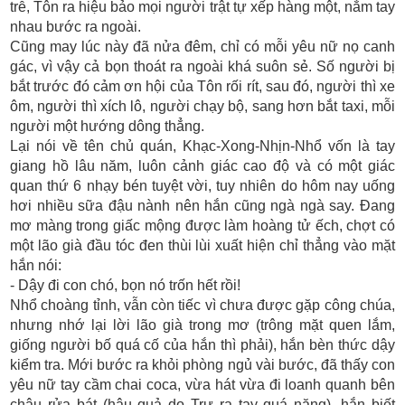
trễ, Tôn ra hiệu bảo mọi người trật tự xếp hàng một, nắm tay
nhau bước ra ngoài.
Cũng may lúc này đã nửa đêm, chỉ có mỗi yêu nữ nọ canh
gác, vì vậy cả bọn thoát ra ngoài khá suôn sẻ. Số người bị
bắt trước đó cảm ơn hội của Tôn rối rít, sau đó, người thì xe
ôm, người thì xích lô, người chạy bộ, sang hơn bắt taxi, mỗi
người một hướng dông thẳng.
Lại nói về tên chủ quán, Khạc-Xong-Nhịn-Nhổ vốn là tay
giang hồ lâu năm, luôn cảnh giác cao độ và có một giác
quan thứ 6 nhạy bén tuyệt vời, tuy nhiên do hôm nay uống
hơi nhiều sữa đậu nành nên hắn cũng ngà ngà say. Đang
mơ màng trong giấc mộng được làm hoàng tử ếch, chợt có
một lão già đầu tóc đen thùi lùi xuất hiện chỉ thẳng vào mặt
hắn nói:
- Dậy đi con chó, bọn nó trốn hết rồi!
Nhổ choàng tỉnh, vẫn còn tiếc vì chưa được gặp công chúa,
nhưng nhớ lại lời lão già trong mơ (trông mặt quen lắm,
giống người bố quá cố của hắn thì phải), hắn bèn thức dậy
kiểm tra. Mới bước ra khỏi phòng ngủ vài bước, đã thấy con
yêu nữ tay cầm chai coca, vừa hát vừa đi loanh quanh bên
chậu rửa bát (hậu quả do Trư ra tay quá nặng), hắn biết