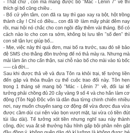
- Thật chứ , con mà mang được bộ "Mác - Lênin 7" về thì
thích gì bố cũng chiều .
- Bố cứ yên tâm, con đã ra tay thì gạo xay ra bột, hột trồng
thành cây ! Chỉ có điều... con đã lỡ làm mấy phát đêm nay
rồi, mai hội nó chắc cho con ngồi đây thêm vài tháng. Bố có
cách nào lo cho con ra sớm, không bị lưu tên "sổ đen" thì
con sẽ tận lực giúp bố...
- Mịe, việc này thì quá đơn, mai bố ra trước, sau đó sẽ bảo
đệ SMS cho thằng đồn trưởng để nó thả mày ra. Nhưng mà
mài làm ăn cho cẩn thận, sai chỗ nào bố cho mài vào tù bốc
----- cả đời...
Sau khi được thả về và đưa Tôn ra khỏi trại, tể tướng liền
đến gặp và thỏa thuận cụ thể cuộc trao đổi này. Tôn hẹn
trong 1 tháng sẽ mang bộ "Mác - Lênin 7" về, đổi lại tể
tưởng phải chồng đủ 20 cây vàng 9 số 4 và cho hắn làm cơ
động (Tôn Ngộ Độc vốn là dân đua từng chinh chiến nhiều
nơi, nay muốn chuyển sang cơ động để vừa được đua vừa
được cầm dùi cui nện vào bọn vượt mặt, lại vừa có tiền đút
túi lâu dài). Tể tưởng xót tiền nhưng nghĩ sau này thành
công, đức vua ắt sẽ thưởng hậu hĩnh gấp bội phần nên gật
đầu đồng ý, không quên dặn dò kí lưỡng là không được hé