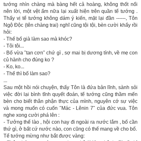
tướng nhìn chàng mà bàng hết cả hoàng, không thốt nổi
nên lời, một vệt ẩm nữa lại xuất hiện trên quần tể tướng .
Thấy vị tể tướng không dám ý kiến, mặt lại đần ------, Tôn
Ngộ Độc (tên chàng trai) nghĩ cũng tội tội, bèn cười khẩy rồi
hỏi:
- Thế bố già làm sao mà khóc?
- Tôi tôi...
- Bố vừa "tan cơn" chứ gì , sợ mai bị dương tính, về mẹ con
củ hành cho đúng ko ?
- Ko, ko...
- Thế thì bố làm sao?
...
Sau một hồi nói chuyện, thấy Tôn là đứa bản lĩnh, sành sỏi
việc đời lại bình tĩnh quyết đoán, tể tướng cũng thầm mến
bèn cho biết thân phận thực của mình, nguyên cớ sự việc
và mong muốn có cuốn "Mác - Lênin 7" của đức vua. Tôn
nghe xong cười phá lên :
- Tưởng thế lào , hội con hay đi ngoài ra nước lắm , bố cần
thứ gì, ở bất cứ nước nào, con cũng có thế mang về cho bố.
Tể tướng mừng như bắt được vàng: