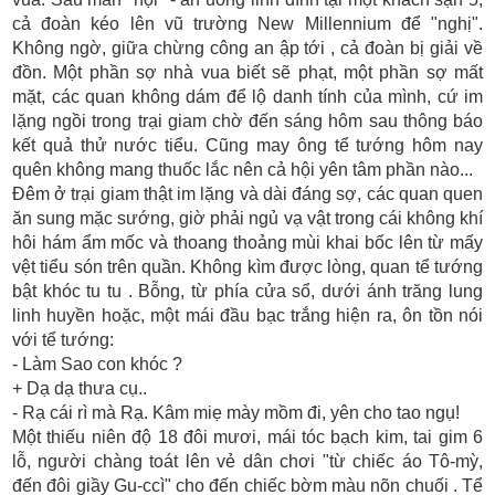
cả đoàn kéo lên vũ trường New Millennium để "nghị".
Không ngờ, giữa chừng công an ập tới , cả đoàn bị giải về
đồn. Một phần sợ nhà vua biết sẽ phạt, một phần sợ mất
mặt, các quan không dám để lộ danh tính của mình, cứ im
lặng ngồi trong trại giam chờ đến sáng hôm sau thông báo
kết quả thử nước tiểu. Cũng may ông tể tướng hôm nay
quên không mang thuốc lắc nên cả hội yên tâm phần nào...
Đêm ở trại giam thật im lặng và dài đáng sợ, các quan quen
ăn sung mặc sướng, giờ phải ngủ vạ vật trong cái không khí
hôi hám ẩm mốc và thoang thoảng mùi khai bốc lên từ mấy
vệt tiểu són trên quần. Không kìm được lòng, quan tể tướng
bật khóc tu tu . Bỗng, từ phía cửa sổ, dưới ánh trăng lung
linh huyền hoặc, một mái đầu bạc trắng hiện ra, ôn tồn nói
với tể tướng:
- Làm Sao con khóc ?
+ Dạ dạ thưa cụ..
- Rạ cái rì mà Rạ. Kâm miẹ mày mồm đi, yên cho tao ngụ!
Một thiếu niên độ 18 đôi mươi, mái tóc bạch kim, tai gim 6
lỗ, người chàng toát lên vẻ dân chơi "từ chiếc áo Tô-mỳ,
đến đôi giầy Gu-ccì" cho đến chiếc bờm màu nõn chuối . Tể