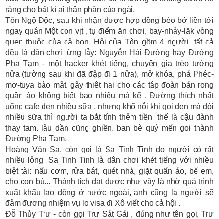
răng cho bất kì ai thân phận của ngài.
Tôn Ngộ Độc, sau khi nhận được hợp đồng béo bở liền tới
ngay quán Một con vịt , tụ điểm ăn chơi, bay-nhảy-lăk vòng
quen thuộc của cả bọn. Hội của Tôn gồm 4 người, tất cả
đều là dân chơi lừng lẫy: Nguyễn Hải Đường hay Đường
Pha Tạm - một hacker khét tiếng, chuyên gia trèo tường
nửa (tường sau khi đã đập đi 1 nửa), mở khóa, phá Phéc-
mơ-tuya bảo mật, gây thiệt hại cho các tập đoàn bán rong
quần áo không biết bao nhiêu mà kể . Đường thích nhất
uống cafe đen nhiều sữa , nhưng khổ nỗi khi gọi đen mà đòi
nhiều sữa thì người ta bắt tính thêm tiền, thế là cậu đành
thay tạm, lâu dần cũng ghiền, bạn bè quý mến gọi thành
Đường Pha Tạm.
Hoàng Văn Sa, còn gọi là Sa Tinh Tinh do người có rất
nhiều lông. Sa Tinh Tinh là dân chơi khét tiếng với nhiều
biệt tài: nấu cơm, rửa bát, quét nhà, giặt quấn áo, bế em,
cho con bú... Thành tích đạt được như vậy là nhờ quá trình
xuất khẩu lao động ở nước ngoài, anh cũng là người sẽ
đảm đương nhiệm vụ lo visa đi Xô viết cho cả hội .
Đỗ Thủy Trư - còn gọi Trư Sát Gái , đúng như tên gọi, Trư