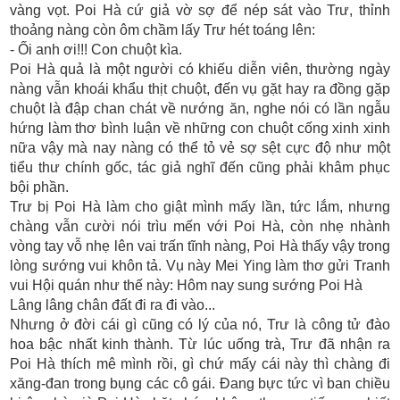
vàng vọt. Poi Hà cứ giả vờ sợ để nép sát vào Trư, thỉnh
thoảng nàng còn ôm chầm lấy Trư hét toáng lên:
- Ối anh ơi!!! Con chuột kìa.
Poi Hà quả là một người có khiếu diễn viên, thường ngày
nàng vẫn khoái khẩu thịt chuột, đến vụ gặt hay ra đồng gặp
chuột là đập chan chát về nướng ăn, nghe nói có lần ngẫu
hứng làm thơ bình luận về những con chuột cống xinh xinh
nữa vậy mà nay nàng có thể tỏ vẻ sợ sệt cực độ như một
tiểu thư chính gốc, tác giả nghĩ đến cũng phải khâm phục
bội phần.
Trư bị Poi Hà làm cho giật mình mấy lần, tức lắm, nhưng
chàng vẫn cười nói trìu mến với Poi Hà, còn nhẹ nhành
vòng tay vỗ nhẹ lên vai trấn tĩnh nàng, Poi Hà thấy vậy trong
lòng sướng vui khôn tả. Vụ này Mei Ying làm thơ gửi Tranh
vui Hội quán như thế này: Hôm nay sung sướng Poi Hà
Lâng lâng chân đất đi ra đi vào...
Nhưng ở đời cái gì cũng có lý của nó, Trư là công tử đào
hoa bậc nhất kinh thành. Từ lúc uống trà, Trư đã nhận ra
Poi Hà thích mê mình rồi, gì chứ mấy cái này thì chàng đi
xăng-đan trong bụng các cô gái. Đang bực tức vì ban chiều