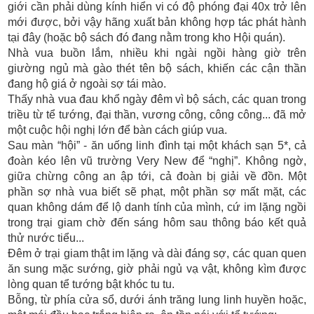
giới cần phải dùng kính hiển vi có độ phóng đại 40x trở lên
mới được, bởi vậy hãng xuất bản không hợp tác phát hành
tại đây (hoặc bộ sách đó đang nằm trong kho Hội quán).
Nhà vua buồn lắm, nhiều khi ngài ngồi hàng giờ trên
giường ngủ mà gào thét tên bộ sách, khiến các cận thần
đang hộ giá ở ngoài sợ tái mào.
Thấy nhà vua đau khổ ngày đêm vì bộ sách, các quan trong
triều từ tể tướng, đại thần, vương công, công công... đã mở
một cuộc hội nghị lớn để bàn cách giúp vua.
Sau màn “hội” - ăn uống linh đình tại một khách sạn 5*, cả
đoàn kéo lên vũ trường Very New để “nghị”. Không ngờ,
giữa chừng công an ập tới, cả đoàn bị giải về đồn. Một
phần sợ nhà vua biết sẽ phạt, một phần sợ mất mặt, các
quan không dám để lộ danh tính của mình, cứ im lặng ngồi
trong trại giam chờ đến sáng hôm sau thông báo kết quả
thử nước tiểu...
Đêm ở trại giam thật im lặng và dài đáng sợ, các quan quen
ăn sung mặc sướng, giờ phải ngủ vạ vật, không kìm được
lòng quan tể tướng bật khóc tu tu.
Bỗng, từ phía cửa sổ, dưới ánh trăng lung linh huyền hoặc,