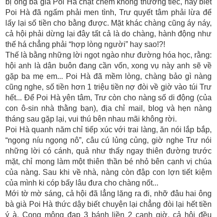
bị ông bà già Poi Hà chặt chém không thương tiếc, nay biết
Poi Hà đã ngấm phải men tình, Trư quyết tâm phải lừa để
lấy lại số tiền cho bằng được. Mặt khác chàng cũng áy náy,
cả hội phải dừng lại đây tất cả là do chàng, hành động như
thế há chẳng phải “hợp lòng người” hay sao!?!
Thế là bằng những lời ngọt ngào như đường hóa học, rằng:
hội anh là dân buôn đang cần vốn, xong vụ này anh sẽ về
gặp ba mẹ em... Poi Hà đã mềm lòng, chàng bảo gì nàng
cũng nghe, số tiền hơn 1 triệu tiền nợ đòi về giờ vào túi Trư
hết... Để Poi Hà yên tâm, Trư còn cho nàng số di động (của
con ô-sin nhà thằng bạn), địa chỉ mail, blog và hẹn nàng
tháng sau gặp lại, vui thú bên nhau mãi không rời.
Poi Hà quanh năm chỉ tiếp xúc với trai làng, ăn nói lắp bắp,
“ngọng níu ngọng nô”, câu cú lủng củng, giờ nghe Trư nói
những lời có cánh, quả như thấy ngay thiên đường trước
mặt, chỉ mong làm một thiên thần bé nhỏ bên cạnh vị chúa
của nàng. Sau khi về nhà, nàng còn đập con lợn tiết kiệm
của mình ki cóp bấy lâu đưa cho chàng nốt...
Mới tờ mờ sáng, cả hội đã lẳng lặng ra đi, nhỡ đâu hai ông
bà già Poi Hà thức dậy biết chuyện lại chẳng đòi lại hết tiền
ý à. Cong mông đạp 3 bánh liền 2 canh giờ, cả hội đều