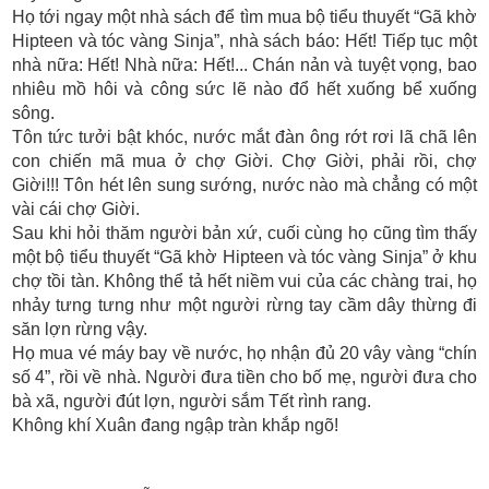
Họ tới ngay một nhà sách để tìm mua bộ tiểu thuyết “Gã khờ
Hipteen và tóc vàng Sinja”, nhà sách báo: Hết! Tiếp tục một
nhà nữa: Hết! Nhà nữa: Hết!... Chán nản và tuyệt vọng, bao
nhiêu mồ hôi và công sức lẽ nào đổ hết xuống bể xuống
sông.
Tôn tức tưởi bật khóc, nước mắt đàn ông rớt rơi lã chã lên
con chiến mã mua ở chợ Giời. Chợ Giời, phải rồi, chợ
Giời!!! Tôn hét lên sung sướng, nước nào mà chẳng có một
vài cái chợ Giời.
Sau khi hỏi thăm người bản xứ, cuối cùng họ cũng tìm thấy
một bộ tiểu thuyết “Gã khờ Hipteen và tóc vàng Sinja” ở khu
chợ tồi tàn. Không thể tả hết niềm vui của các chàng trai, họ
nhảy tưng tưng như một người rừng tay cầm dây thừng đi
săn lợn rừng vậy.
Họ mua vé máy bay về nước, họ nhận đủ 20 vây vàng “chín
số 4”, rồi về nhà. Người đưa tiền cho bố mẹ, người đưa cho
bà xã, người đút lợn, người sắm Tết rình rang.
Không khí Xuân đang ngập tràn khắp ngõ!