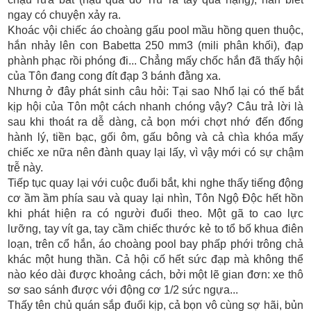
ngay có chuyện xảy ra.
Khoác vội chiếc áo choàng gấu pool mầu hồng quen thuộc,
hắn nhảy lên con Babetta 250 mm3 (mili phân khối), đạp
phành phạc rồi phóng đi... Chẳng mấy chốc hắn đã thấy hội
của Tôn đang cong đít đạp 3 bánh đằng xa.
Nhưng ở đây phát sinh câu hỏi: Tại sao Nhổ lại có thế bắt
kịp hội của Tôn một cách nhanh chóng vậy? Câu trả lời là
sau khi thoát ra dễ dàng, cả bọn mới chợt nhớ đến đống
hành lý, tiền bạc, gối ôm, gấu bông và cả chìa khóa mấy
chiếc xe nữa nên đành quay lại lấy, vì vậy mới có sự chậm
trễ này.
Tiếp tục quay lại với cuộc đuổi bắt, khi nghe thấy tiếng động
cơ ầm ầm phía sau và quay lại nhìn, Tôn Ngộ Độc hết hồn
khi phát hiện ra có người đuổi theo. Một gã to cao lực
lưỡng, tay vít ga, tay cầm chiếc thước kẻ to tổ bố khua điên
loạn, trên cổ hắn, áo choàng pool bay phấp phới trông chả
khác một hung thần. Cả hội cố hết sức đạp mà không thể
nào kéo dài được khoảng cách, bởi một lẽ gian đơn: xe thô
sơ sao sánh được với động cơ 1/2 sức ngựa...
Thấy tên chủ quán sắp đuổi kịp, cả bọn vô cùng sợ hãi, bủn