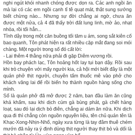
nghi ngút khói nhanh chóng được dọn ra. Các anh ngồi ăn
mà lại có các em ngồi cạnh tỉ tê quạt mát, thật sung sướng
biết chừng nào... Nhưng sự đời chẳng ai ngờ, chưa ăn
được một nửa, cả 4 đã thấy trời đất lung linh, mờ ảo, nhạt
nhòa, rồi tối hẳn...
Tỉnh dậy trong một căn buồng tối tăm u ám, song sắt kiên cố
bao quanh, Tôn phát hiện ra rất nhiều cặp mắt đang soi mói
chàng. Một người trong số đó cất lời:
- Lại thêm 4 thằng nữa phải đi gặp Diêm vương rồi.
Hồn bay phách lạc, Tôn hoảng hốt lay tụi bạn dậy. Rồi sau
khi trò chuyện với mấy người kia, cả hội mới biết đây là một
quán phở thịt người, chuyên tẩm thuốc mê vào phở cho
khách vãng lai để rồi biến họ thành nguồn hàng sống cho
mình.
Số là quán phở đã mở được 2 năm, ban đầu làm ăn cũng
khá khẩm, sau khi dịch cúm gà bùng phát, gà chết hàng
loạt, sau đó lại dịch bò điên, chẳng ai dám ăn nữa. Khi dịch
qua đi thì chẳng còn nguồn nguyên liệu, tên chủ quán tên là
Khạc-Xong-Nhịn-Nhổ, ngày xưa từng là tay đâm thuê chém
mướn đã nảy ra ý định dùng thịt người thay thịt bò và dối là