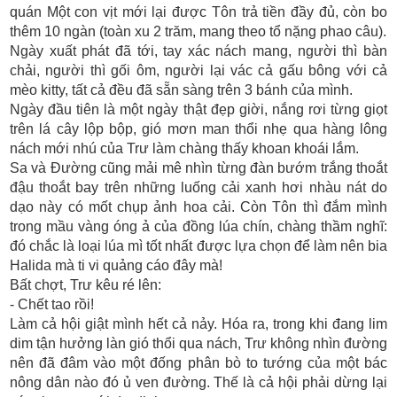
quán Một con vịt mới lại được Tôn trả tiền đầy đủ, còn bo
thêm 10 ngàn (toàn xu 2 trăm, mang theo tổ nặng phao câu).
Ngày xuất phát đã tới, tay xác nách mang, người thì bàn
chải, người thì gối ôm, người lại vác cả gấu bông với cả
mèo kitty, tất cả đều đã sẵn sàng trên 3 bánh của mình.
Ngày đầu tiên là một ngày thật đẹp giời, nắng rơi từng giọt
trên lá cây lộp bộp, gió mơn man thổi nhẹ qua hàng lông
nách mới nhú của Trư làm chàng thấy khoan khoái lắm.
Sa và Đường cũng mải mê nhìn từng đàn bướm trắng thoắt
đậu thoắt bay trên những luống cải xanh hơi nhàu nát do
dạo này có mốt chụp ảnh hoa cải. Còn Tôn thì đắm mình
trong mầu vàng óng ả của đồng lúa chín, chàng thầm nghĩ:
đó chắc là loại lúa mì tốt nhất được lựa chọn để làm nên bia
Halida mà ti vi quảng cáo đây mà!
Bất chợt, Trư kêu ré lên:
- Chết tao rồi!
Làm cả hội giật mình hết cả nảy. Hóa ra, trong khi đang lim
dim tận hưởng làn gió thổi qua nách, Trư không nhìn đường
nên đã đâm vào một đống phân bò to tướng của một bác
nông dân nào đó ủ ven đường. Thế là cả hội phải dừng lại