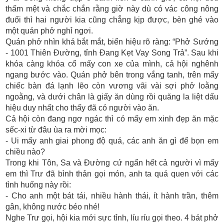
thấm mệt và chắc chắn rằng giờ này dù có vác công nông
đuổi thì hai người kia cũng chẳng kịp được, bèn ghé vào
một quán phở nghỉ ngơi.
Quán phở nhìn khá bắt mắt, biển hiệu rõ ràng: “Phở Sướng
- 1001 Thiên Đường, tỉnh Đang Kẹt Vay Song Trả”. Sau khi
khóa càng khóa cổ mấy con xe của mình, cả hội nghênh
ngang bước vào. Quán phở bên trong vắng tanh, trên mấy
chiếc bàn đá lạnh lẽo còn vương vãi vài sợi phở loằng
ngoằng, và dưới chân là giấy ăn dùng rồi quăng la liệt dấu
hiệu duy nhất cho thấy đã có người vào ăn.
Cả hội còn đang ngơ ngác thì có mấy em xinh đẹp ăn mặc
sếc-xi từ đâu ùa ra mời mọc:
- Ui mấy anh giai phong độ quá, các anh ăn gì để bọn em
chiều nào?
Trong khi Tôn, Sa và Đường cứ ngẩn hết cả người vì mấy
em thì Trư đã bình thản gọi món, anh ta quá quen với các
tình huống này rồi:
- Cho anh một bát tái, nhiều hành thái, ít hành trần, thêm
gân, không nước béo nhé!
Nghe Trư gọi, hội kia mới sực tỉnh, líu ríu gọi theo. 4 bát phở