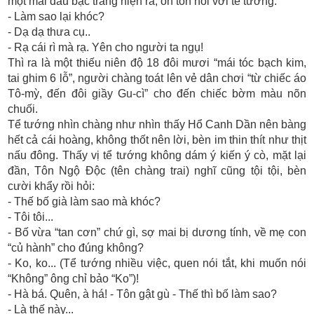
một mái đầu bạc trắng hiện ra, ôn tồn nói với tể tướng:
- Làm sao lại khóc?
- Dạ dạ thưa cụ..
- Rạ cái rì mà rạ. Yên cho người ta ngụ!
Thì ra là một thiếu niên độ 18 đôi mươi “mái tóc bạch kim,
tai ghim 6 lỗ”, người chàng toát lên vẻ dân chơi “từ chiếc áo
Tô-mỳ, đến đôi giầy Gu-cì” cho đến chiếc bờm màu nõn
chuối.
Tể tướng nhìn chàng như nhìn thấy Hổ Canh Dần nên bàng
hết cả cái hoàng, không thốt nên lời, bèn im thin thít như thịt
nấu đông. Thấy vị tể tướng không dám ý kiến ý cò, mặt lại
đần, Tôn Ngộ Độc (tên chàng trai) nghĩ cũng tội tội, bèn
cười khẩy rồi hỏi:
- Thế bố già làm sao mà khóc?
- Tôi tôi...
- Bố vừa “tan cơn” chứ gì, sợ mai bị dương tính, về mẹ con
“củ hành” cho đúng không?
- Ko, ko... (Tể tướng nhiều việc, quen nói tắt, khi muốn nói
“Không” ông chỉ bảo “Ko”)!
- Hà bá. Quên, à há! - Tôn gật gù - Thế thì bố làm sao?
- Là thế này...