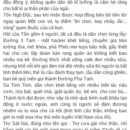
đầu đồng ý, không quên dặn dò kĩ lưỡng là cấm hé răng
cho bất kì ai thân phận của ngài.
Tôn Ngộ Độc, sau khi nhận được hợp đồng béo bở liền tới
ngay quán Một con vịt, tụ điểm “ăn chơi, bay nhảy, lắc...
vòng” quen thuộc của cả bọn.
Hội của Tôn gồm 4 người, tất cả đều là dân chơi lừng lẫy:
Đường 3 Tạm - một hacker khét tiếng, chuyên gia trèo
tường lửa, mở khóa, phá Phéc-mơ-tuya bảo mật, gây thiệt
hại cho các tập đoàn bán rong quần áo không biết bao
nhiêu mà kể. Đường thích nhất uống cafe đen nhiều sữa,
nhưng khổ nỗi khi gọi đen mà đòi nhiều sữa thì người ta bắt
tính thêm tiền, thế là cậu đành thay tạm, lâu dần cũng ghiền,
bạn bè quý mến gọi thành Đường Pha Tạm.
Sa Tinh Tinh, dân chơi khét tiếng với nhiều biệt tài: nấu
cơm, rửa bát, quét nhà, giặt quấn áo, bế em, cho con bú...
Thành tích đạt được như vậy là nhờ quá trình xuất khẩu lao
động ở nước ngoài, anh cũng là người sẽ đảm đương
nhiệm vụ lo visa cho cả hội (tính tình cần thận, không bao
giờ lo mất visa như thủ môn tuyển Việt Nam vừa rồi).
Trư Sát Gái, đúng như tên gọi - Trư cưa gái như thần, chỉ
bằng một vài lời mật ngọt trong ngày kỉ niệm “Quốc tế cá