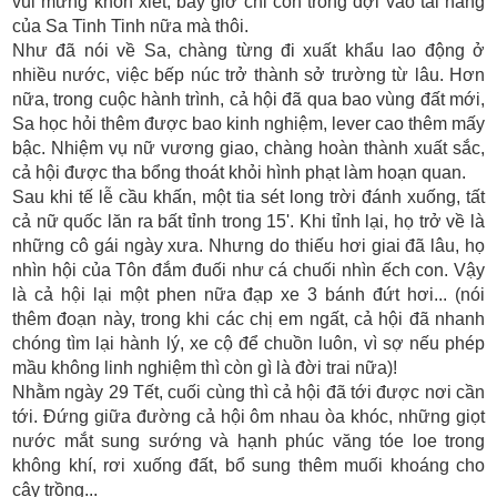
vui mừng khôn xiết, bây giờ chỉ còn trông đợi vào tài năng
của Sa Tinh Tinh nữa mà thôi.
Như đã nói về Sa, chàng từng đi xuất khẩu lao động ở
nhiều nước, việc bếp núc trở thành sở trường từ lâu. Hơn
nữa, trong cuộc hành trình, cả hội đã qua bao vùng đất mới,
Sa học hỏi thêm được bao kinh nghiệm, lever cao thêm mấy
bậc. Nhiệm vụ nữ vương giao, chàng hoàn thành xuất sắc,
cả hội được tha bổng thoát khỏi hình phạt làm hoạn quan.
Sau khi tế lễ cầu khấn, một tia sét long trời đánh xuống, tất
cả nữ quốc lăn ra bất tỉnh trong 15'. Khi tỉnh lại, họ trở về là
những cô gái ngày xưa. Nhưng do thiếu hơi giai đã lâu, họ
nhìn hội của Tôn đắm đuối như cá chuối nhìn ếch con. Vậy
là cả hội lại một phen nữa đạp xe 3 bánh đứt hơi... (nói
thêm đoạn này, trong khi các chị em ngất, cả hội đã nhanh
chóng tìm lại hành lý, xe cộ để chuồn luôn, vì sợ nếu phép
mầu không linh nghiệm thì còn gì là đời trai nữa)!
Nhằm ngày 29 Tết, cuối cùng thì cả hội đã tới được nơi cần
tới. Đứng giữa đường cả hội ôm nhau òa khóc, những giọt
nước mắt sung sướng và hạnh phúc văng tóe loe trong
không khí, rơi xuống đất, bổ sung thêm muối khoáng cho
cây trồng...