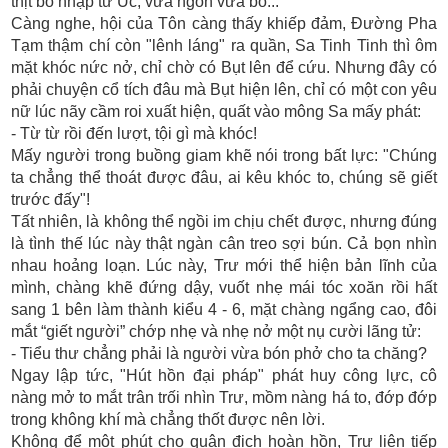
thịt bò nhập từ Úc, vừa ngon vừa bổ...
Càng nghe, hội của Tôn càng thấy khiếp đảm, Đường Pha
Tạm thậm chí còn "lênh láng" ra quần, Sa Tinh Tinh thì ôm
mặt khóc nức nở, chỉ chờ có Bụt lên để cứu. Nhưng đây có
phải chuyện cổ tích đâu mà Bụt hiện lên, chỉ có một con yêu
nữ lúc nãy cầm roi xuất hiện, quất vào mông Sa mấy phát:
- Từ từ rồi đến lượt, tội gì mà khóc!
Mấy người trong buồng giam khẽ nói trong bất lực: "Chúng
ta chẳng thể thoát được đâu, ai kêu khóc to, chúng sẽ giết
trước đấy"!
Tất nhiên, là không thể ngồi im chịu chết được, nhưng đúng
là tình thế lúc này thật ngàn cân treo sợi bún. Cả bọn nhìn
nhau hoảng loạn. Lúc này, Trư mới thể hiện bản lĩnh của
mình, chàng khẽ đứng dậy, vuốt nhẹ mái tóc xoăn rồi hất
sang 1 bên làm thành kiểu 4 - 6, mặt chàng ngẩng cao, đôi
mắt “giết người” chớp nhẹ và nhẹ nở một nụ cười lãng tử:
- Tiểu thư chẳng phải là người vừa bón phở cho ta chăng?
Ngay lập tức, "Hút hồn đại pháp" phát huy công lực, cô
nàng mở to mắt trân trối nhìn Trư, mồm nàng há to, đớp đớp
trong không khí mà chẳng thốt được nên lời.
Không để một phút cho quân địch hoàn hồn, Trư liên tiếp