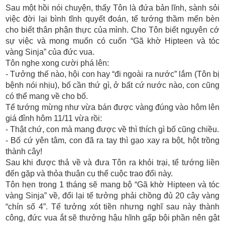
Sau một hồi nói chuyện, thấy Tôn là đứa bản lĩnh, sành sỏi
việc đời lại bình tĩnh quyết đoán, tể tướng thầm mến bèn
cho biết thân phận thực của mình. Cho Tôn biết nguyên cớ
sự việc và mong muốn có cuốn “Gã khờ Hipteen và tóc
vàng Sinja” của đức vua.
Tôn nghe xong cười phá lên:
- Tưởng thế nào, hội con hay “đi ngoài ra nước” lắm (Tôn bị
bệnh nói nhịu), bố cần thứ gì, ở bất cứ nước nào, con cũng
có thể mang về cho bố.
Tể tướng mừng như vừa bán được vàng đúng vào hôm lên
giá đỉnh hôm 11/11 vừa rồi:
- Thật chứ, con mà mang được về thì thích gì bố cũng chiều.
- Bố cứ yên tâm, con đã ra tay thì gạo xay ra bột, hột trồng
thành cây!
Sau khi được thả về và đưa Tôn ra khỏi trại, tể tướng liền
đến gặp và thỏa thuận cụ thể cuộc trao đổi này.
Tôn hẹn trong 1 tháng sẽ mang bộ “Gã khờ Hipteen và tóc
vàng Sinja” về, đổi lại tể tưởng phải chồng đủ 20 cây vàng
“chín số 4”. Tể tưởng xót tiền nhưng nghĩ sau này thành
công, đức vua ắt sẽ thưởng hậu hĩnh gấp bội phần nên gật