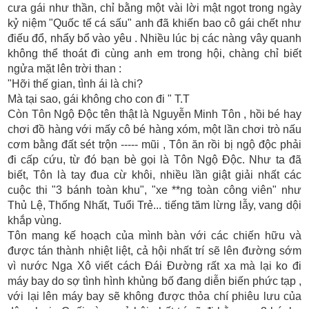
cưa gái như thần, chỉ bằng một vài lời mật ngọt trong ngày
kỷ niệm "Quốc tế cá sấu" anh đã khiến bao cô gái chết như
điếu đổ, nhẩy bổ vào yêu . Nhiều lúc bị các nàng vây quanh
không thể thoát đi cùng anh em trong hội, chàng chỉ biết
ngửa mặt lên trời than :
"Hỡi thế gian, tình ái là chi?
Mà tại sao, gái không cho con đi " T.T
Còn Tôn Ngộ Độc tên thật là Nguyễn Minh Tôn , hồi bé hay
chơi đồ hàng với mấy cô bé hàng xóm, một lần chơi trò nấu
cơm bằng đất sét trộn ----- mũi , Tôn ăn rồi bị ngộ độc phải
đi cấp cứu, từ đó bạn bè gọi là Tôn Ngộ Độc. Như ta đã
biết, Tôn là tay đua cừ khôi, nhiều lần giật giải nhất các
cuộc thi "3 bánh toàn khu", "xe **ng toàn công viên" như
Thủ Lệ, Thống Nhất, Tuổi Trẻ... tiếng tăm lừng lẫy, vang dội
khắp vùng.
Tôn mang kế hoạch của mình bàn với các chiến hữu và
được tán thành nhiệt liệt, cả hội nhất trí sẽ lên đường sớm
vì nước Nga Xô viết cách Đái Đường rất xa mà lại ko đi
máy bay do sợ tình hình khủng bố đang diễn biến phức tạp ,
với lại lên máy bay sẽ không được thỏa chí phiêu lưu của