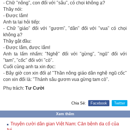
- Chữ "nông", con đối với "sâu", có chọi không ạ?
Thầy nói:
- Ðược lắm!
Anh ta lại hỏi tiếp:
- Chữ "giáo" đối với "gươm", "dân" đối với "vua" có chọi
không ạ?
Thầy gật đầu:
- Ðược lắm, được lắm!
Anh ta lẩm nhẩm: "Nghệ" đối với "gừng", "ngũ" đối với
"tam", "cốc" đối với "cò".
Cuối cùng anh ta xin đọc:
- Bây giờ con xin đối ạ! "Thần nông giáo dân nghệ ngũ cốc"
con xin đối là: "Thánh sâu gươm vua gừng tam cò".
Phụ trách:
Tư Cười
Chia Sẻ:
Facebook
Twitter
Xem thêm
Truyện cười dân gian Việt Nam: Căn bệnh da cổ của
tui