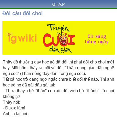
G.I.A.P
Đôi câu đối chọi
Thầy đồ thường dạy học trò đã đối thì phải đối cho chọi mới
hay. Một hôm, thầy ra một vế đối: "Thần nông giáo dân nghệ
ngũ cốc" (Thần nông dạy dân trồng ngũ cốc).
Tất cả học trò đang ngơ ngác chưa biết đối thế nào. Thì anh
học trò nọ đã gãi đầu gãi tai:
- Thưa thầy, chữ "thần" con xin đối với chữ "thánh" có chọi
không ạ?
Thầy nói:
- Ðược lắm!
Anh ta lại hỏi: