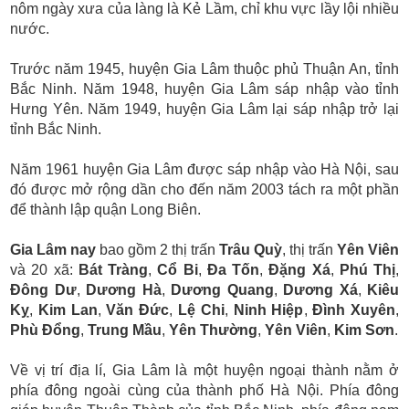
nôm ngày xưa của làng là Kẻ Lầm, chỉ khu vực lầy lội nhiều
nước.
Trước năm 1945, huyện Gia Lâm thuộc phủ Thuận An, tỉnh
Bắc Ninh. Năm 1948, huyện Gia Lâm sáp nhập vào tỉnh
Hưng Yên. Năm 1949, huyện Gia Lâm lại sáp nhập trở lại
tỉnh Bắc Ninh.
Năm 1961 huyện Gia Lâm được sáp nhập vào Hà Nội, sau
đó được mở rộng dần cho đến năm 2003 tách ra một phần
để thành lập quận Long Biên.
Gia Lâm nay
bao gồm 2 thị trấn
Trâu Quỳ
, thị trấn
Yên Viên
và 20 xã:
Bát Tràng
,
Cổ Bi
,
Đa Tốn
,
Đặng Xá
,
Phú Thị
,
Đông Dư
,
Dương Hà
,
Dương Quang
,
Dương Xá
,
Kiêu
Kỵ
,
Kim Lan
,
Văn Đức
,
Lệ Chi
,
Ninh Hiệp
,
Đình Xuyên
,
Phù Đổng
,
Trung Mầu
,
Yên Thường
,
Yên Viên
,
Kim Sơn
.
Về vị trí địa lí, Gia Lâm là một huyện ngoại thành nằm ở
phía đông ngoài cùng của thành phố Hà Nội. Phía đông