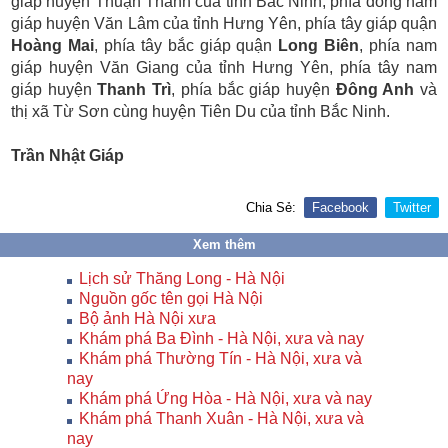
giáp huyện Thuận Thành của tỉnh Bắc Ninh, phía đông nam
giáp huyện Văn Lâm của tỉnh Hưng Yên, phía tây giáp quận
Hoàng Mai
, phía tây bắc giáp quận
Long Biên
, phía nam
giáp huyện Văn Giang của tỉnh Hưng Yên, phía tây nam
giáp huyện
Thanh Trì
, phía bắc giáp huyện
Đông Anh
và
thị xã Từ Sơn cùng huyện Tiên Du của tỉnh Bắc Ninh.
Trần Nhật Giáp
Chia Sẻ:
Facebook
Twitter
Xem thêm
Lịch sử Thăng Long - Hà Nội
Nguồn gốc tên gọi Hà Nội
Bộ ảnh Hà Nội xưa
Khám phá Ba Đình - Hà Nội, xưa và nay
Khám phá Thường Tín - Hà Nội, xưa và
nay
Khám phá Ứng Hòa - Hà Nội, xưa và nay
Khám phá Thanh Xuân - Hà Nội, xưa và
nay