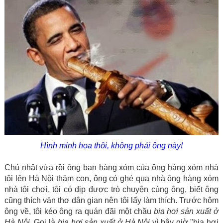
Hình minh họa thôi, không phải ông này!
Chủ nhật vừa rồi ông bạn hàng xóm của ông hàng xóm nhà
tôi lên Hà Nội thăm con, ông có ghé qua nhà ông hàng xóm
nhà tôi chơi, tôi có dịp được trò chuyện cùng ông, biết ông
cũng thích văn thơ dân gian nên tôi lấy làm thích. Trước hôm
ông về, tôi kéo ông ra quán đãi một chầu
bia hơi sản xuất ở
Hà Nội
. Gọi là
bia hơi sản xuất ở Hà Nội
vì bây giờ "bia hơi