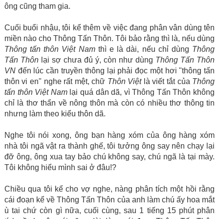
ông cũng tham gia.
Cuối buổi nhậu, tôi kể thêm về việc đang phân vân dùng tên
miền nào cho Thông Tấn Thôn. Tôi bảo rằng thì là, nếu dùng
Thông tấn thôn Việt Nam
thì e là dài, nếu chỉ dùng
Thông
Tấn Thôn
lại sợ chưa đủ ý, còn như dùng
Thông Tấn Thôn
VN
đến lúc cần truyền thông lại phải đọc một hơi "thông tấn
thôn vi en" nghe rất mệt, chữ
Thôn Việt
là viết tắt của
Thông
tấn thôn Việt Nam
lại quá dân dã, vì Thông Tấn Thôn không
chỉ là thơ thẩn về nông thôn mà còn có nhiều thơ thông tin
nhưng làm theo kiểu thôn dã.
Nghe tôi nói xong, ông bạn hàng xóm của ông hàng xóm
nhà tôi ngã vật ra thành ghế, tôi tưởng ông say nên chạy lại
đỡ ông, ông xua tay bảo chú không say, chú ngã là tại mày.
Tôi không hiểu mình sai ở đâu!?
Chiều qua tôi kể cho vợ nghe, nàng phân tích một hồi rằng
cái đoạn kể về Thông Tấn Thôn của anh làm chú ấy hoa mắt
ù tai chứ còn gì nữa, cuối cùng, sau 1 tiếng 15 phút phân