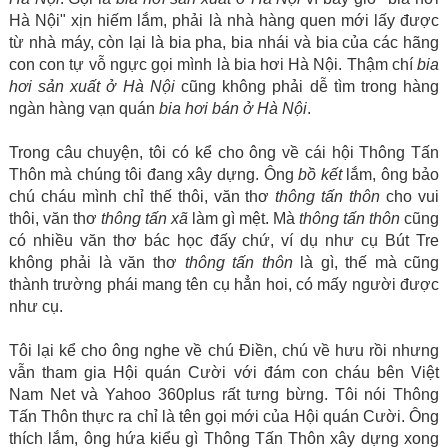
Hà Nội" xịn hiếm lắm, phải là nhà hàng quen mới lấy được
từ nhà máy, còn lại là bia pha, bia nhái và bia của các hãng
con con tự vỗ ngực gọi mình là bia hơi Hà Nội. Thậm chí
bia
hơi sản xuất ở Hà Nội
cũng không phải dễ tìm trong hàng
ngàn hàng vạn quán
bia hơi bán ở Hà Nội
.
Trong câu chuyện, tôi có kể cho ông về cái hội Thông Tấn
Thôn mà chúng tôi đang xây dựng. Ông
bồ kết
lắm, ông bảo
chú cháu mình chỉ thế thôi, văn thơ
thông tấn thôn
cho vui
thôi, văn thơ
thông tấn xã
làm gì mệt. Mà
thông tấn thôn
cũng
có nhiều văn thơ bác học đấy chứ, ví dụ như cụ Bút Tre
không phải là văn thơ
thông tấn thôn
là gì, thế mà cũng
thành trường phái mang tên cụ hẳn hoi, có mấy người được
như cụ.
Tôi lại kể cho ông nghe về chú Điền, chú về hưu rồi nhưng
vẫn tham gia Hội quán Cười với đám con cháu bên Việt
Nam Net và Yahoo 360plus rất tưng bừng. Tôi nói Thông
Tấn Thôn thực ra chỉ là tên gọi mới của Hội quán Cười. Ông
thích lắm, ông hứa kiểu gì Thông Tấn Thôn xây dựng xong