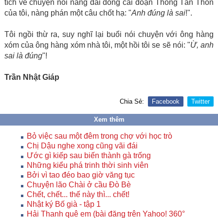
tích về chuyện nói năng dài dòng cái đoạn Thông Tấn Thôn
của tôi, nàng phán một câu chốt hạ: "
Anh đúng là sai
!".
Tôi ngồi thừ ra, suy nghĩ lại buổi nói chuyện với ông hàng
xóm của ông hàng xóm nhà tôi, một hồi tôi se sẽ nói: "
Ừ, anh
sai là đúng
"!
Trần Nhật Giáp
Chia Sẻ:
Facebook
Twitter
Xem thêm
Bỏ việc sau một đêm trong chợ với học trò
Chị Dậu nghe xong cũng vãi đái
Ước gì kiếp sau biến thành gà trống
Những kiểu phá trinh thời sinh viên
Bởi vì tao đéo bao giờ văng tục
Chuyện lão Chài ở cầu Đò Bè
Chết, chết... thế này thì... chết!
Nhật ký Bố già - tập 1
Hải Thanh quê em (bài đăng trên Yahoo! 360°