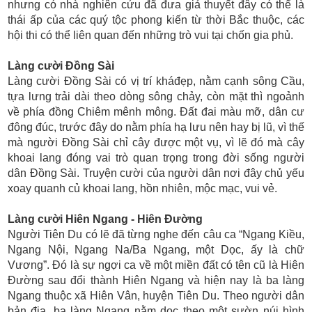
nhưng có nhà nghiên cứu đã đưa giả thuyết đây có thể là
thái ấp của các quý tộc phong kiến từ thời Bắc thuộc, các
hội thi có thể liên quan đến những trò vui tại chốn gia phủ.
Làng cười Đồng Sài
Làng cười Đồng Sài có vị trí kháđẹp, nằm cạnh sông Cầu,
tựa lưng trải dài theo dòng sông chảy, còn mặt thì ngoảnh
về phía đồng Chiêm mênh mông. Đất đai màu mỡ, dân cư
đông đúc, trước đây do nằm phía hạ lưu nên hay bị lũ, vì thế
mà người Đồng Sài chỉ cây được một vụ, vì lẽ đó mà cây
khoai lang đóng vai trò quan trọng trong đời sống người
dân Đồng Sài. Truyện cười của người dân nơi đây chủ yếu
xoay quanh củ khoai lang, hồn nhiên, mộc mạc, vui vẻ.
Làng cười Hiên Ngang - Hiên Đường
Người Tiên Du có lẽ đã từng nghe đến câu ca “Ngang Kiều,
Ngang Nội, Ngang Na/Ba Ngang, một Dọc, ấy là chữ
Vương”. Đó là sự ngợi ca về một miền đất có tên cũ là Hiên
Đường sau đổi thành Hiên Ngang và hiện nay là ba làng
Ngang thuộc xã Hiên Vân, huyện Tiên Du. Theo người dân
bản địa, ba làng Ngang nằm dọc theo một sườn núi hình