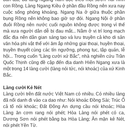
con Rồng. Làng Ngang Kiều ở phần đầu Rồng nên xưa nay
cuộc sống phóng khoáng. Ngang Na ở giữa thuộc phần
bụng Rồng nên không bao giờ sợ đói. Ngang Nội ở phần
đuôi Rồng nên nước cuối nguồn không được trong vì thế
mà xưa người dân dễ bị đau mắt... Nằm ở vị trí long mạch
đắc địa nên dân gian sáng tạo và lưu truyền cả kho di sản
văn hóa phi vật thể với ăm ắp những giai thoại, huyền thoại,
truyền thuyết cùng các tín ngưỡng, phong tục, tập quán, lễ
hội... Trong cuốn “Làng cười xứ Bắc”, nhà nghiên cứu Trần
Quốc Thịnh cũng đề cập đến địa danh Hiên Ngang xưa là
một trong 14 làng cười (làng nói tức, nói khoác) của xứ Kinh
Bắc.
Làng cười Kẻ Nét
Làng cười trên đất nước Việt Nam có nhiều. Có nhiều làng
đã nổi danh đi vào ca dao như: Nói khoác Ðồng Sài; Trúc Ổ
cả tổ nói khoác; Ðất Ðông An dựng cầu nói khoác; Hòa
Làng ăn cơm rang nói phét; Hòa Làng nói phét có ca,
Dương Sơn nói phét bằng ba Hòa Làng; Ăn mặn kẻ Nét,
nói phét Yên Từ.