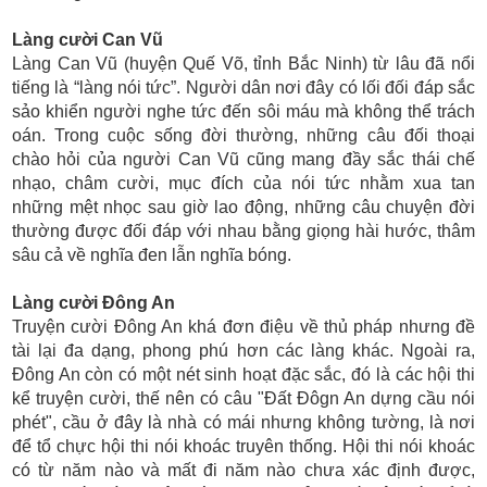
Làng cười Can Vũ
Làng Can Vũ (huyện Quế Võ, tỉnh Bắc Ninh) từ lâu đã nổi
tiếng là “làng nói tức”. Người dân nơi đây có lối đối đáp sắc
sảo khiển người nghe tức đến sôi máu mà không thể trách
oán. Trong cuộc sống đời thường, những câu đối thoại
chào hỏi của người Can Vũ cũng mang đầy sắc thái chế
nhạo, châm cười, mục đích của nói tức nhằm xua tan
những mệt nhọc sau giờ lao động, những câu chuyện đời
thường được đối đáp với nhau bằng giọng hài hước, thâm
sâu cả về nghĩa đen lẫn nghĩa bóng.
Làng cười Đông An
Truyện cười Đông An khá đơn điệu về thủ pháp nhưng đề
tài lại đa dạng, phong phú hơn các làng khác. Ngoài ra,
Đông An còn có một nét sinh hoạt đặc sắc, đó là các hội thi
kể truyện cười, thế nên có câu "Đất Đôgn An dựng cầu nói
phét", cầu ở đây là nhà có mái nhưng không tường, là nơi
để tổ chực hội thi nói khoác truyên thống. Hội thi nói khoác
có từ năm nào và mất đi năm nào chưa xác định được,