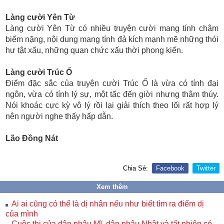
Làng cười Yên Từ
Làng cười Yên Từ có nhiều truyện cười mang tính châm
biếm nặng, nội dung mang tính đả kích mạnh mẽ những thói
hư tật xấu, những quan chức xấu thời phong kiến.
Làng cười Trúc Ổ
Điểm đặc sắc của truyện cười Trúc Ổ là vừa có tính đại
ngôn, vừa có tính lý sự, một tấc đến giời nhưng thâm thúy.
Nói khoác cực kỳ vô lý rồi lại giải thích theo lối rất hợp lý
nên người nghe thấy hấp dẫn.
Lão Đồng Nát
Chia Sẻ:
Facebook
Twitter
Xem thêm
Ai ai cũng có thể là dị nhân nếu như biết tìm ra điểm dị
của mình
Cuộc thi của dân nhậu Mĩ, dân nhậu Nhật và tất nhiên có