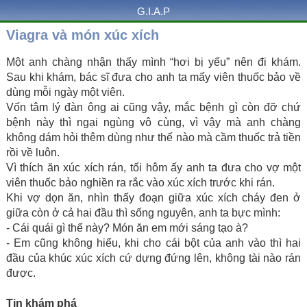
G.I.A.P
Viagra và món xúc xích
Một anh chàng nhận thấy mình “hơi bị yếu” nên đi khám.
Sau khi khám, bác sĩ đưa cho anh ta mấy viên thuốc bảo về
dùng mỗi ngày một viên.
Vốn tâm lý đàn ông ai cũng vậy, mắc bệnh gì còn đỡ chứ
bệnh này thì ngại ngùng vô cùng, vì vậy mà anh chàng
không dám hỏi thêm dùng như thế nào mà cầm thuốc trả tiền
rồi về luôn.
Vì thích ăn xúc xích rán, tối hôm ấy anh ta đưa cho vợ một
viên thuốc bảo nghiền ra rắc vào xúc xích trước khi rán.
Khi vợ dọn ăn, nhìn thấy đoạn giữa xúc xích cháy đen ở
giữa còn ở cả hai đầu thì sống nguyên, anh ta bực mình:
- Cái quái gì thế này? Món ăn em mới sáng tạo à?
- Em cũng không hiểu, khi cho cái bột của anh vào thì hai
đầu của khúc xúc xích cứ dựng đứng lên, không tài nào rán
được.
Tin khám phá