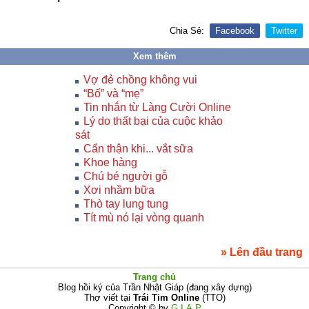
Chia Sẻ:
Facebook
Twitter
Xem thêm
Vợ đẻ chồng không vui
“Bố” và “mẹ”
Tin nhắn từ Làng Cười Online
Lý do thất bại của cuộc khảo
sát
Cẩn thận khi... vắt sữa
Khoe hàng
Chú bé người gỗ
Xơi nhầm bữa
Thò tay lung tung
Tít mù nó lại vòng quanh
» Lên đầu trang
Trang chủ
Blog hồi ký của Trần Nhật Giáp (đang xây dựng)
Thợ viết tại
Trái Tim Online
(TTO)
Copyright © by
G.I.A.P