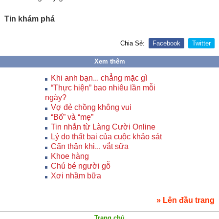
Tin khám phá
Chia Sẻ:
Facebook
Twitter
Xem thêm
Khi anh bạn... chẳng mặc gì
“Thực hiện” bao nhiêu lần mỗi
ngày?
Vợ đẻ chồng không vui
“Bố” và “mẹ”
Tin nhắn từ Làng Cười Online
Lý do thất bại của cuộc khảo sát
Cẩn thận khi... vắt sữa
Khoe hàng
Chú bé người gỗ
Xơi nhầm bữa
» Lên đầu trang
Trang chủ