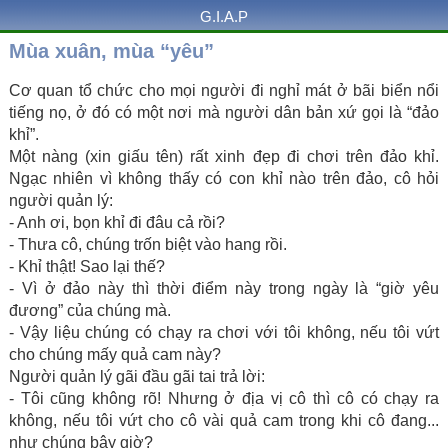
G.I.A.P
Mùa xuân, mùa “yêu”
Cơ quan tổ chức cho mọi người đi nghỉ mát ở bãi biển nổi
tiếng nọ, ở đó có một nơi mà người dân bản xứ gọi là “đảo
khỉ”.
Một nàng (xin giấu tên) rất xinh đẹp đi chơi trên đảo khỉ.
Ngạc nhiên vì không thấy có con khỉ nào trên đảo, cô hỏi
người quản lý:
- Anh ơi, bọn khỉ đi đâu cả rồi?
- Thưa cô, chúng trốn biệt vào hang rồi.
- Khỉ thật! Sao lại thế?
- Vì ở đảo này thì thời điểm này trong ngày là “giờ yêu
đương” của chúng mà.
- Vậy liệu chúng có chạy ra chơi với tôi không, nếu tôi vứt
cho chúng mấy quả cam này?
Người quản lý gãi đầu gãi tai trả lời:
- Tôi cũng không rõ! Nhưng ở địa vị cô thì cô có chạy ra
không, nếu tôi vứt cho cô vài quả cam trong khi cô đang...
như chúng bây giờ?