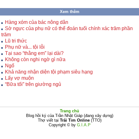
Xem thêm
Hàng xóm của bác nông dân
Sờ ngực của phụ nữ có thể đoán tuổi chính xác trăm phần
trăm
Lũ tri thức
Phụ nữ và... tội lỗi
Tại sao “thằng em” lại dài?
Không còn nghi ngờ gì nữa
Ngố
Khả năng nhận diện tội phạm siêu hạng
Lấy vợ muộn
“Bữa tối” trên giường ngủ
Trang chủ
Blog hồi ký của Trần Nhật Giáp (đang xây dựng)
Thợ viết tại
Trái Tim Online
(TTO)
Copyright © by
G.I.A.P