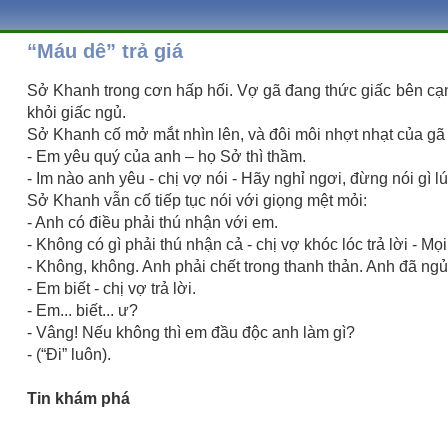
“Máu dê” trả giá
Sở Khanh trong cơn hấp hối. Vợ gã đang thức giấc bên cạn
khỏi giấc ngủ.
Sở Khanh cố mở mắt nhìn lên, và đôi môi nhợt nhạt của gã 
- Em yêu quý của anh – họ Sở thì thầm.
- Im nào anh yêu - chị vợ nói - Hãy nghỉ ngơi, đừng nói gì lú
Sở Khanh vẫn cố tiếp tục nói với giọng mệt mỏi:
- Anh có điều phải thú nhận với em.
- Không có gì phải thú nhận cả - chị vợ khóc lóc trả lời - Mọ
- Không, không. Anh phải chết trong thanh thản. Anh đã ngủ.
- Em biết - chị vợ trả lời.
- Em... biết... ư?
- Vâng! Nếu không thì em đầu độc anh làm gì?
- (“Đi” luôn).
Tin khám phá