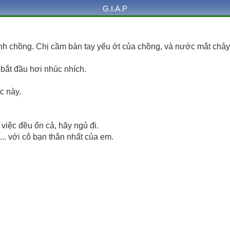
G.I.A.P
h chồng. Chị cầm bàn tay yếu ớt của chồng, và nước mắt chảy x
bắt đầu hơi nhúc nhích.
c này.
i việc đều ổn cả, hãy ngủ đi.
.. với cô bạn thân nhất của em.