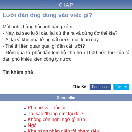
G.I.A.P
Lưỡi đàn ông dùng vào việc gì?
Một anh chàng hỏi anh hàng xóm:
- Này, tại sao lưỡi cậu lại cứ thè ra và cứng đơ thế kia?
- À, tại vì khu nhà tớ bị mất nước một tuần nay.
- Thế thì liên quan quái gì đến cái lưỡi?
- Hôm qua tớ phải dán tem hộ cho hơn 1000 bức thư của tổ
dân phố khiếu kiện công ty nước.
Tin khám phá
Chia Sẻ:
Facebook
Twitter
Xem thêm
Phụ nữ và... tội lỗi
Tại sao “thằng em” lại dài?
Không còn nghi ngờ gì nữa
Ngố
Khả năng nhận diện tội phạm siêu