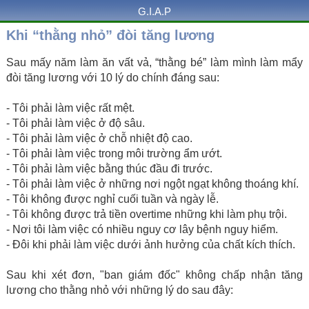
G.I.A.P
Khi “thằng nhỏ” đòi tăng lương
Sau mấy năm làm ăn vất vả, “thằng bé” làm mình làm mẩy
đòi tăng lương với 10 lý do chính đáng sau:
- Tôi phải làm việc rất mệt.
- Tôi phải làm việc ở độ sâu.
- Tôi phải làm việc ở chỗ nhiệt độ cao.
- Tôi phải làm việc trong môi trường ẩm ướt.
- Tôi phải làm việc bằng thúc đầu đi trước.
- Tôi phải làm việc ở những nơi ngột ngạt không thoáng khí.
- Tôi không được nghỉ cuối tuần và ngày lễ.
- Tôi không được trả tiền overtime những khi làm phụ trội.
- Nơi tôi làm việc có nhiều nguy cơ lây bệnh nguy hiểm.
- Đôi khi phải làm việc dưới ảnh hưởng của chất kích thích.
Sau khi xét đơn, "ban giám đốc" không chấp nhận tăng
lương cho thằng nhỏ với những lý do sau đây: