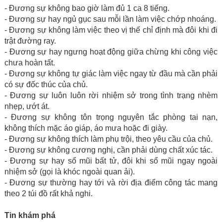
- Đương sự không bao giờ làm đủ 1 ca 8 tiếng.
- Đương sự hay ngủ gục sau mỗi lần làm việc chớp nhoáng.
- Đương sự không làm việc theo vị thế chỉ định mà đôi khi đi
trật đường ray.
- Đương sự hay ngưng hoạt động giữa chừng khi công việc
chưa hoàn tất.
- Đương sự không tự giác làm việc ngay từ đầu mà cần phải
có sự đốc thúc của chủ.
- Đương sự luôn luôn rời nhiệm sở trong tình trạng nhèm
nhẹp, ướt át.
- Đương sự không tôn trọng nguyên tắc phòng tai nạn,
không thích mặc áo giáp, áo mưa hoặc đi giày.
- Đương sự không thích làm phụ trội, theo yêu cầu của chủ.
- Đương sự không cương nghị, cần phải dùng chất xúc tác.
- Đương sự hay sổ mũi bất tử, đôi khi sổ mũi ngay ngoài
nhiệm sở (gọi là khóc ngoài quan ải).
- Đương sự thường hay tới và rời địa điểm công tác mang
theo 2 túi đồ rất khả nghi.
Tin khám phá