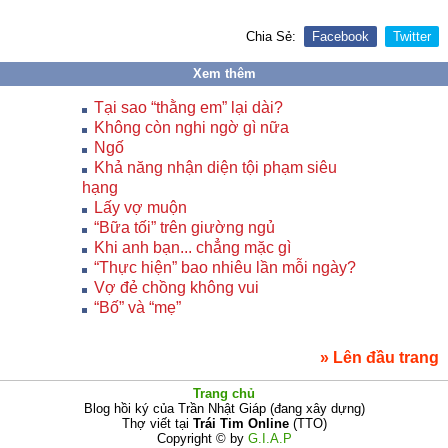
Chia Sẻ:
Facebook
Twitter
Xem thêm
Tại sao “thằng em” lại dài?
Không còn nghi ngờ gì nữa
Ngố
Khả năng nhận diện tội phạm siêu
hạng
Lấy vợ muộn
“Bữa tối” trên giường ngủ
Khi anh bạn... chẳng mặc gì
“Thực hiện” bao nhiêu lần mỗi ngày?
Vợ đẻ chồng không vui
“Bố” và “mẹ”
» Lên đầu trang
Trang chủ
Blog hồi ký của Trần Nhật Giáp (đang xây dựng)
Thợ viết tại
Trái Tim Online
(TTO)
Copyright © by
G.I.A.P