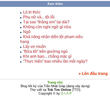
Xem thêm
Lũ tri thức
Phụ nữ và... tội lỗi
Tại sao “thằng em” lại dài?
Không còn nghi ngờ gì nữa
Ngố
Khả năng nhận diện tội phạm siêu
hạng
Lấy vợ muộn
“Bữa tối” trên giường ngủ
Khi anh bạn... chẳng mặc gì
“Thực hiện” bao nhiêu lần mỗi ngày?
» Lên đầu trang
Trang chủ
Blog hồi ký của Trần Nhật Giáp (đang xây dựng)
Thợ viết tại
Trái Tim Online
(TTO)
Copyright © by
G.I.A.P