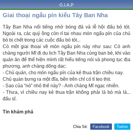
G.I.A.P
Giai thoại ngẩu pín kiểu Tây Ban Nha
Tây Ban Nha nổi tiếng nhờ bóng đá và lễ hội đấu bò tót.
Ngoài ra, các quý ông còn rỉ tai nhau món ngẩu pín của chú
bò bị chết trong các cuộc đấu bò tót...
Có một giai thoại về món ngẩu pín này như sau: Có anh
chàng người Mĩ đi du lịch Tây Ban Nha cùng bạn bè, khi vào
quán ăn để thể hiện mình rất hiểu tiếng nói và phong tục địa
phương, anh chàng dõng dạc:
- Chủ quán, cho món ngẩu pín của kẻ thua trận chiều nay.
Chủ quán bưng ra một đĩa, bên trên chỉ có tí tẹo thịt.
- Sao của “nó” nhỏ thế này? - Anh chàng Mĩ ngạc nhiên.
- Thưa, vì chiều nay kẻ thua trận không phải là bò mà là...
đấu sĩ.
Tin khám phá
Chia Sẻ:
Facebook
Twitter