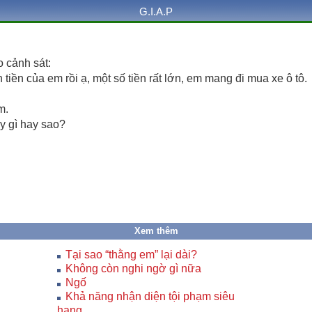
G.I.A.P
o cảnh sát:
 tiền của em rồi ạ, một số tiền rất lớn, em mang đi mua xe ô tô.
m.
ấy gì hay sao?
Xem thêm
Tại sao “thằng em” lại dài?
Không còn nghi ngờ gì nữa
Ngố
Khả năng nhận diện tội phạm siêu
hạng