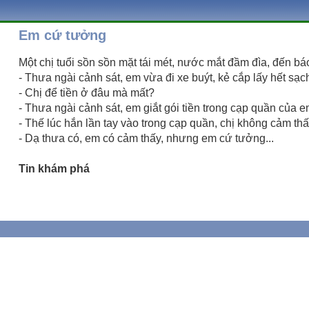
Em cứ tưởng
Một chị tuổi sồn sồn mặt tái mét, nước mắt đầm đìa, đến bá
- Thưa ngài cảnh sát, em vừa đi xe buýt, kẻ cắp lấy hết sạch
- Chị để tiền ở đâu mà mất?
- Thưa ngài cảnh sát, em giắt gói tiền trong cạp quần của e
- Thế lúc hắn lần tay vào trong cạp quần, chị không cảm th
- Dạ thưa có, em có cảm thấy, nhưng em cứ tưởng...
Tin khám phá