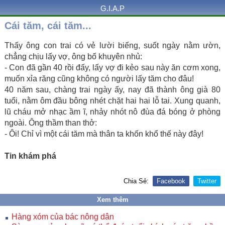
G.I.A.P
Cái tăm, cái tăm...
Thấy ông con trai có vẻ lười biếng, suốt ngày nằm ườn,
chẳng chịu lấy vợ, ông bố khuyên nhủ:
- Con đã gần 40 rồi đấy, lấy vợ đi kẻo sau này ăn cơm xong,
muốn xỉa răng cũng không có người lấy tăm cho đâu!
40 năm sau, chàng trai ngày ấy, nay đã thành ông già 80
tuổi, nằm ôm đầu bông nhét chặt hai hai lỗ tai. Xung quanh,
lũ cháu mở nhạc ầm ĩ, nhảy nhót nô đùa đá bóng ở phòng
ngoài. Ông thầm than thở:
- Ôi! Chỉ vì một cái tăm mà thân ta khốn khổ thế này đây!
Tin khám phá
Chia Sẻ:
Facebook
Twitter
Xem thêm
Hàng xóm của bác nông dân