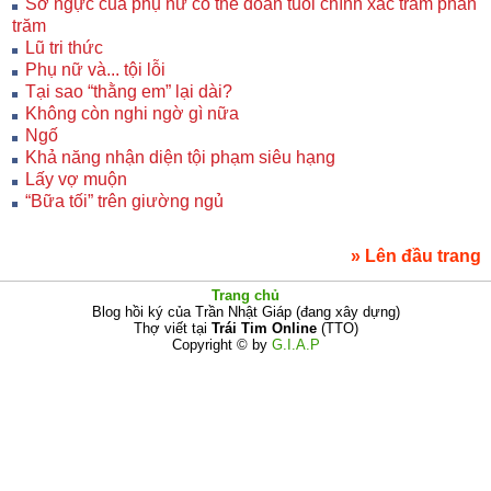
Sờ ngực của phụ nữ có thể đoán tuổi chính xác trăm phần
trăm
Lũ tri thức
Phụ nữ và... tội lỗi
Tại sao “thằng em” lại dài?
Không còn nghi ngờ gì nữa
Ngố
Khả năng nhận diện tội phạm siêu hạng
Lấy vợ muộn
“Bữa tối” trên giường ngủ
» Lên đầu trang
Trang chủ
Blog hồi ký của Trần Nhật Giáp (đang xây dựng)
Thợ viết tại
Trái Tim Online
(TTO)
Copyright © by
G.I.A.P